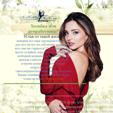
Хозяйка или
домработница?
Устав от такой жизни,
женщины все чаще задумываются о том, а
для чего им все это собственно нужно и для
кого они так стараются? Пора перестать быть
просто хозяйкой, пора становиться сильной и
свободной женщиной, позволяющей себе
женские слабости: сходить в спа салон,
устроить шопинг, посидеть в кафе с
подругами, заняться
самосовершенствованием или творчеством.
Вашим семейным отношениям это будет
только на пользу.
Читать статью
© «Ya-zhenschina.ru»
→
2026
© мы транслируем с 27.03.20
права защищены. Все материалы публикуют на сайте гос
пользоватили сайта. Администрация сайта не несет ответств