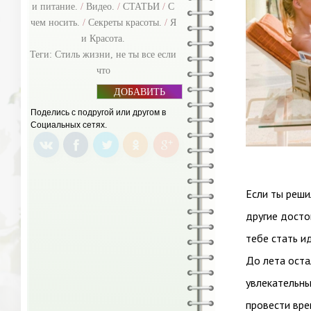
и питание.
/
Видео.
/
СТАТЬИ
/
С
чем носить.
/
Секреты красоты.
/
Я
и Красота.
Теги:
Стиль жизни
,
не ты все если
что
ДОБАВИТЬ
БАННЕР
Поделись с подругой или другом в
Социальных сетях.
Если ты реши
другие досто
тебе стать и
До лета оста
увлекательны
провести вре