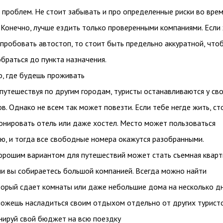
х проблем. Не стоит забывать и про определенные риски во вре
 Конечно, лучше ездить только проверенными компаниями. Если
пробовать автостоп, то стоит быть предельно аккуратной, что
браться до пункта назначения.
, где будешь проживать
 путешествуя по другим городам, туристы останавливаются у св
в. Однако не всем так может повезти. Если тебе негде жить, ст
онировать отель или даже хостел. Место может пользоваться
ю, и тогда все свободные номера окажутся разобранными.
рошим вариантом для путешествий может стать съемная кварт
и вы собираетесь большой компанией. Всегда можно найти
торый сдает комнаты или даже небольшие дома на несколько дн
можешь насладиться своим отдыхом отдельно от других туристо
нируй свой бюджет на всю поездку