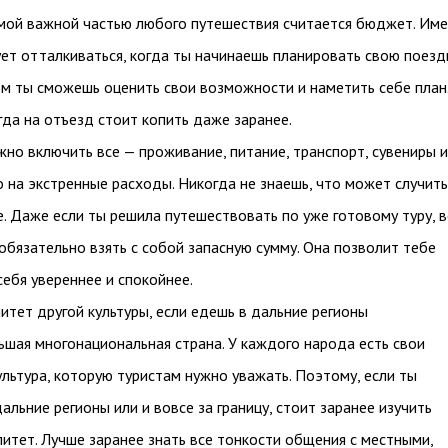
мой важной частью любого путешествия считается бюджет. Им
ует отталкиваться, когда ты начинаешь планировать свою поездк
м ты сможешь оценить свои возможности и наметить себе план
да на отъезд стоит копить даже заранее.
но включить все — проживание, питание, транспорт, сувениры и
 на экстренные расходы. Никогда не знаешь, что может случить
. Даже если ты решила путешествовать по уже готовому туру, в
обязательно взять с собой запасную сумму. Она позволит тебе
себя увереннее и спокойнее.
итет другой культуры, если едешь в дальние регионы
ьшая многонациональная страна. У каждого народа есть свои
ультура, которую туристам нужно уважать. Поэтому, если ты
альние регионы или и вовсе за границу, стоит заранее изучить
итет. Лучше заранее знать все тонкости общения с местными,