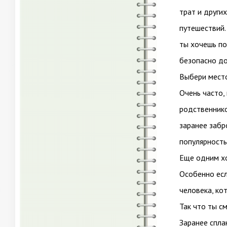
трат и други
путешествий.
ты хочешь по
безопасно до
Выбери место
Очень часто,
родственнико
заранее забр
популярность
Еще одним хо
Особенно есл
человека, ко
Так что ты с
Заранее спла