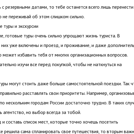
 с резервными датами, то тебе останется всего лишь перенести
то не переживай об этом слишком сильно.
е туры и экскурсии
е, готовые туры очень сильно упрощают жизнь туриста. В
 них уже включены и проезд, и проживание, и даже дополнител
то может избавить тебя от многих организационных вопросов.
ательно изучи все перед покупкой, чтобы не наткнуться на
туры могут стоить даже больше самостоятельной поездки. Так ч
 правильно расставлять свои приоритеты. Например, организовы
по нескольким городам России достаточно трудно. В таких слу
 агентство, но выбор всегда за тобой.
 и составь список мест, которые точно хочешь посетить
же решила сама спланировать свое путешествия, то вторым важ