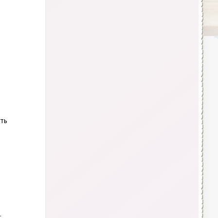
ать
.