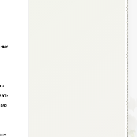
ьные
то
вать
чаях
ным