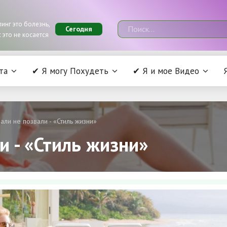
инг это болезнь,
Сегодня
 это не косается
та
✔ Я могу Похудеть
✔ Я и мое Видео
али не позвали - «Стиль жизни»
и - «Стиль жизни»