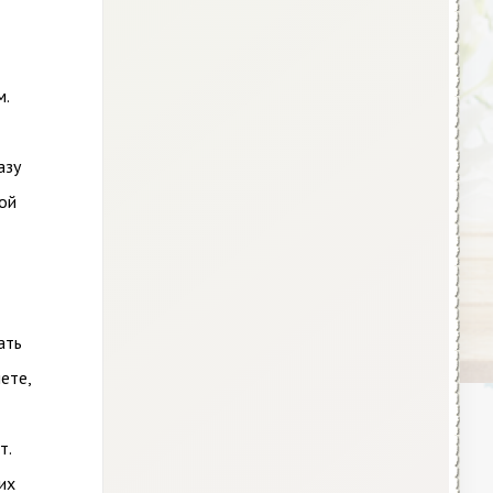
м.
азу
ой
ать
ете,
т.
их