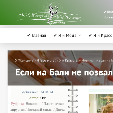
✔ Шоп
Но нас
✔ Главная
✔ Я и Мода
✔ Я и Красо
Я "Женщина" - Я "Всё могу".
»
Я и Красота.
»
Новинки.
» Если на Б
Если на Бали не позвал
Добавлено: 24.04.24
Автор:
Otis
Рубрика:
Новинки.
/
Пластическая
хирургия
/
Звездный стиль.
/
Диета