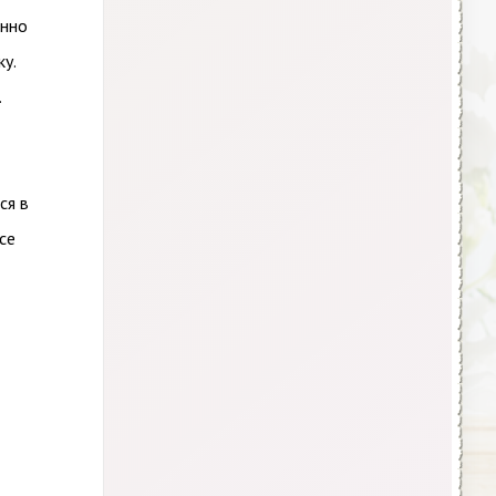
енно
у.
.
ся в
се