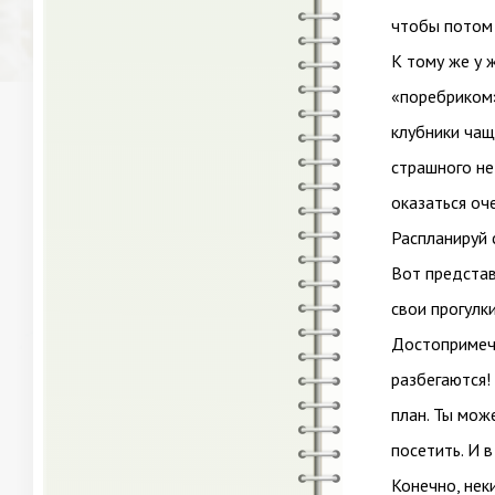
чтобы потом 
К тому же у 
«поребриком»
клубники чаще
страшного не
оказаться оч
Распланируй 
Вот представ
свои прогулки
Достопримеча
разбегаются!
план. Ты мож
посетить. И в
Конечно, нек