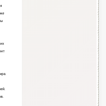
мя
 же
бы
оих
оит
ира.
ей.
в.