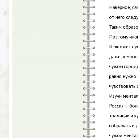
Наверное, са
от него след
Таким образо
Поэтому иног
В бюджет нуж
даже немного
чужом городе
равно нужно 
чувствовать 
Изучи ментал
Россия — бол
традиции и к
собралась в д
чужой ментал