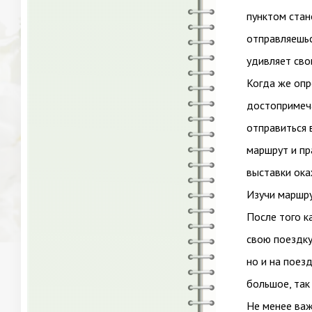
пунктом стан
отправляешьс
удивляет сво
Когда же опр
достопримеча
отправиться 
маршрут и пр
выставки ока
Изучи маршру
После того к
свою поездку
но и на поез
большое, так
Не менее важ