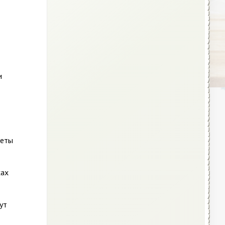
и
леты
хах
ут