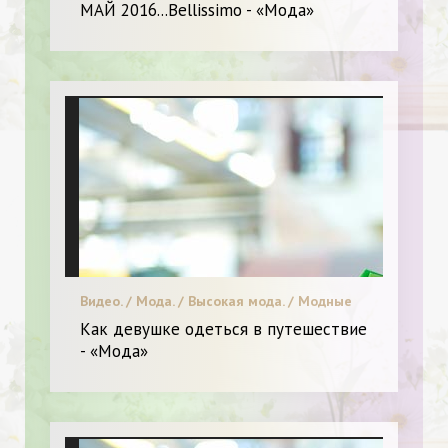
МАЙ 2016...Bellissimo - «Мода»
Видео. / Мода. / Высокая мода. / Модные
тенденции. / Звездный стиль. / Красота. /
Как девушке одеться в путешествие
Я и Мода.
- «Мода»