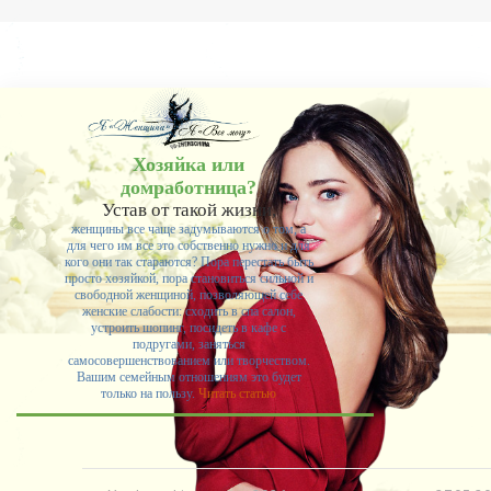
Хозяйка или
домработница?
Устав от такой жизни,
женщины все чаще задумываются о том, а
для чего им все это собственно нужно и для
кого они так стараются? Пора перестать быть
просто хозяйкой, пора становиться сильной и
свободной женщиной, позволяющей себе
женские слабости: сходить в спа салон,
устроить шопинг, посидеть в кафе с
подругами, заняться
самосовершенствованием или творчеством.
Вашим семейным отношениям это будет
только на пользу.
Читать статью