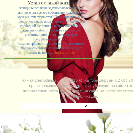
Устав от такой жизни,
женщины все чаще задумываются о том, а
для чего им все это собственно нужно и для
кого они так стараются? Пора перестать быть
просто хозяйкой, пора становиться сильной и
свободной женщиной, позволяющей себе
женские слабости: сходить в спа салон,
устроить шопинг, посидеть в кафе с
подругами, заняться
самосовершенствованием или творчеством.
Вашим семейным отношениям это будет
только на пользу.
Читать статью
© «Ya-zhenschina.ru»
→
2026
© мы транслируем с 27.03.20
права защищены. Все материалы публикуют на сайте гос
пользоватили сайта. Администрация сайта не несет ответств
за публикации.
✔