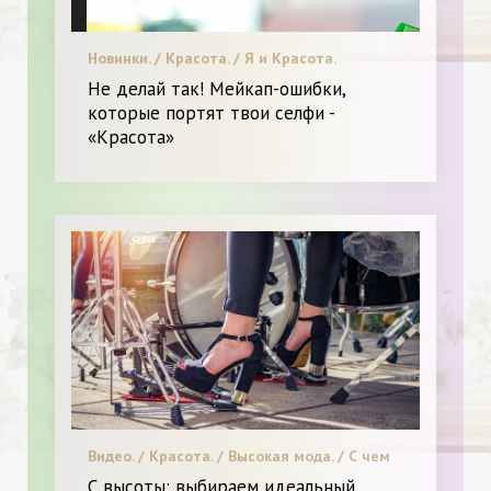
Новинки. / Красота. / Я и Красота.
Не делай так! Мейкап-ошибки,
которые портят твои селфи -
«Красота»
Видео. / Красота. / Высокая мода. / С чем
носить. / Я и Красота. / Секреты красоты.
С высоты: выбираем идеальный