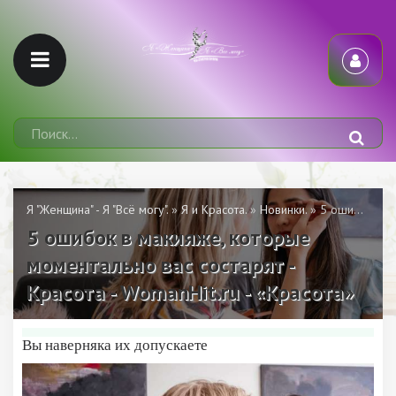
Я "Женщина" - Я "Всё могу".
»
Я и Красота.
»
Новинки.
» 5 ошибок в макияже, которые моментально вас состарят - Красота - WomanHit.ru - «Красота»
5 ошибок в макияже, которые
моментально вас состарят -
Красота - WomanHit.ru - «Красота»
Вы наверняка их допускаете