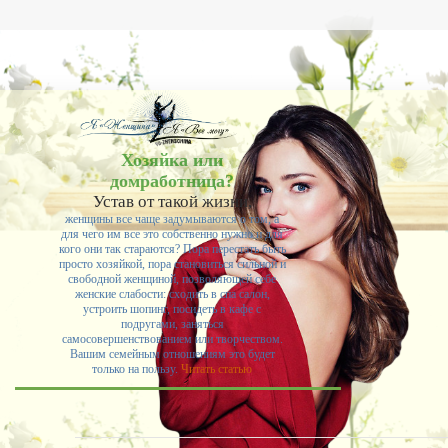
себе придумали.
-- Самое большое богатство — это ум. Самая большая нищета — глупость. Из всех
страхов самый пугающий — самолюбование.
-- Лучшее, что можно сделать с хорошим советом, это пропустить его мимо ушей. Он
никогда не бывает полезен никому, кроме того, кто его дал.
-- Люблю давать советы и очень не люблю, когда их дают мне.
Хозяйка или
домработница?
Устав от такой жизни,
женщины все чаще задумываются о том, а
для чего им все это собственно нужно и для
кого они так стараются? Пора перестать быть
просто хозяйкой, пора становиться сильной и
свободной женщиной, позволяющей себе
женские слабости: сходить в спа салон,
устроить шопинг, посидеть в кафе с
подругами, заняться
самосовершенствованием или творчеством.
Вашим семейным отношениям это будет
только на пользу.
Читать статью