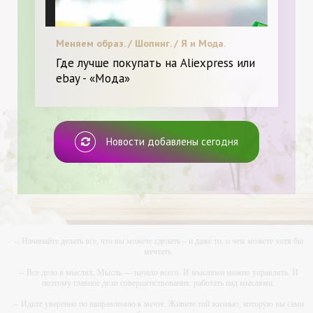
Меняем образ. / Шопинг. / Я и Мода.
Где лучше покупать на Aliexpress или
ebay - «Мода»
Новости добавлены сегодня
-- Начинайте делать все, что вы можете сделать – и даже то, о чем можете хотя бы
мечтать.
-- Все дело в мыслях. Мысль — начало всего. И мыслями можно управлять. И
поэтому главное дело совершенствования: работать над мыслями.
-- Идите уверенно по направлению к мечте. Живите той жизнью, которую вы сами