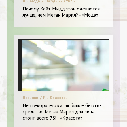
Я и Мода. / Звездный стиль.
Почему Кейт Миддлтон одевается
лучше, чем Меган Маркл? - «Мода»
Новинки. / Я и Красота.
Не по-королевски: любимое бьюти-
средство Меган Маркл для лица
стоит всего 7$! - «Красота»