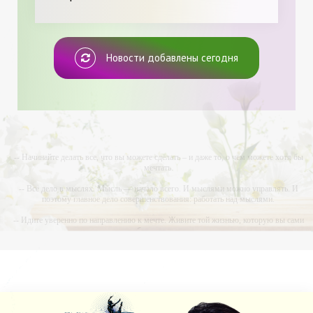
Новости добавлены сегодня
-- Начинайте делать все, что вы можете сделать – и даже то, о чем можете хотя бы
мечтать.
-- Все дело в мыслях. Мысль — начало всего. И мыслями можно управлять. И
поэтому главное дело совершенствования: работать над мыслями.
-- Идите уверенно по направлению к мечте. Живите той жизнью, которую вы сами
себе придумали.
-- Самое большое богатство — это ум. Самая большая нищета — глупость. Из всех
страхов самый пугающий — самолюбование.
-- Лучшее, что можно сделать с хорошим советом, это пропустить его мимо ушей. Он
никогда не бывает полезен никому, кроме того, кто его дал.