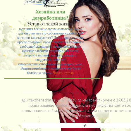
-- Люблю давать советы и очень не люблю, когда их дают мне.
Хозяйка или
домработница?
Устав от такой жизни,
женщины все чаще задумываются о том, а
для чего им все это собственно нужно и для
кого они так стараются? Пора перестать быть
просто хозяйкой, пора становиться сильной и
свободной женщиной, позволяющей себе
женские слабости: сходить в спа салон,
устроить шопинг, посидеть в кафе с
подругами, заняться
самосовершенствованием или творчеством.
Вашим семейным отношениям это будет
только на пользу.
Читать статью
© «Ya-zhenschina.ru»
→
2026
© мы транслируем с 27.03.20
права защищены. Все материалы публикуют на сайте гос
пользоватили сайта. Администрация сайта не несет ответств
за публикации.
✔