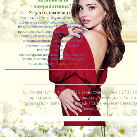
домработница?
Устав от такой жизни,
женщины все чаще задумываются о том, а
для чего им все это собственно нужно и для
кого они так стараются? Пора перестать быть
просто хозяйкой, пора становиться сильной и
свободной женщиной, позволяющей себе
женские слабости: сходить в спа салон,
устроить шопинг, посидеть в кафе с
подругами, заняться
самосовершенствованием или творчеством.
Вашим семейным отношениям это будет
только на пользу.
Читать статью
© «Ya-zhenschina.ru»
→
2026
© мы транслируем с 27.03.20
права защищены. Все материалы публикуют на сайте гос
пользоватили сайта. Администрация сайта не несет ответств
за публикации.
✔