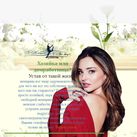
Хозяйка или
домработница?
Устав от такой жизни,
женщины все чаще задумываются о том, а
для чего им все это собственно нужно и для
кого они так стараются? Пора перестать быть
просто хозяйкой, пора становиться сильной и
свободной женщиной, позволяющей себе
женские слабости: сходить в спа салон,
устроить шопинг, посидеть в кафе с
подругами, заняться
самосовершенствованием или творчеством.
Вашим семейным отношениям это будет
только на пользу.
Читать статью