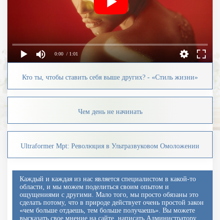
0:00
/ 1:01
Кто ты, чтобы ставить себя выше других? - «Стиль жизни»
Чем день не начинать
Ultraformer Mpt: Революция в Ультразвуковом Омоложении
Каждый и каждая из нас является специалистом в какой-то
области, и мы можем поделиться своим опытом и
ощущениями с другими. Мало того, мы просто обязаны это
сделать потому, что в природе действует очень простой закон
«чем больше отдаешь, тем больше получаешь». Вы можете
высказать свое мнение на сайте, написать Администратору