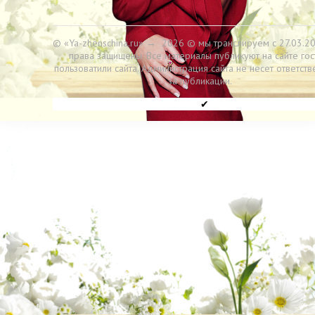
© «Ya-zhenschina.ru»
→
2026
© мы транслируем с 27.03.20
права защищены. Все материалы публикуют на сайте гос
пользоватили сайта. Администрация сайта не несет ответств
за публикации.
✔