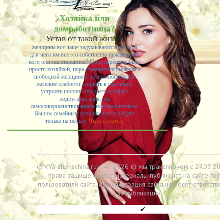
Хозяйка или
домработница?
Устав от такой жизни,
женщины все чаще задумываются о том, а
для чего им все это собственно нужно и для
кого они так стараются? Пора перестать быть
просто хозяйкой, пора становиться сильной и
свободной женщиной, позволяющей себе
женские слабости: сходить в спа салон,
устроить шопинг, посидеть в кафе с
подругами, заняться
самосовершенствованием или творчеством.
Вашим семейным отношениям это будет
только на пользу.
Читать статью
© «Ya-zhenschina.ru»
→
2026
© мы транслируем с 27.03.20
права защищены. Все материалы публикуют на сайте гос
пользоватили сайта. Администрация сайта не несет ответств
за публикации.
✔