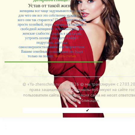
Устав от такой жизни,
женщины все чаще задумываются о том, а
для чего им все это собственно нужно и для
кого они так стараются? Пора перестать быть
просто хозяйкой, пора становиться сильной и
свободной женщиной, позволяющей себе
женские слабости: сходить в спа салон,
устроить шопинг, посидеть в кафе с
подругами, заняться
самосовершенствованием или творчеством.
Вашим семейным отношениям это будет
только на пользу.
Читать статью
© «Ya-zhenschina.ru»
→
2026
© мы транслируем с 27.03.20
права защищены. Все материалы публикуют на сайте гос
пользоватили сайта. Администрация сайта не несет ответств
за публикации.
✔