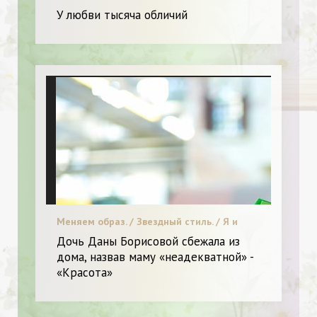
У любви тысяча обличий
Меняем образ. / Звездный стиль. / Я и
Красота.
Дочь Даны Борисовой сбежала из
дома, назвав маму «неадекватной» -
«Красота»