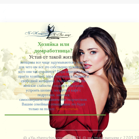
Хозяйка или
домработница?
Устав от такой жизни,
женщины все чаще задумываются о том, а
для чего им все это собственно нужно и для
кого они так стараются? Пора перестать быть
просто хозяйкой, пора становиться сильной и
свободной женщиной, позволяющей себе
женские слабости: сходить в спа салон,
устроить шопинг, посидеть в кафе с
подругами, заняться
самосовершенствованием или творчеством.
Вашим семейным отношениям это будет
только на пользу.
Читать статью
© «Ya-zhenschina.ru»
→
2026
© мы транслируем с 27.03.20