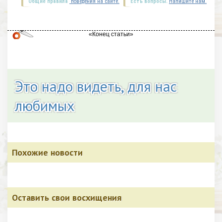
Общие правила
поведения на сайте.
Есть вопросы.
Напишите нам.
Это надо видеть, для нас
любимых
Похожие новости
Оставить свои восхищения