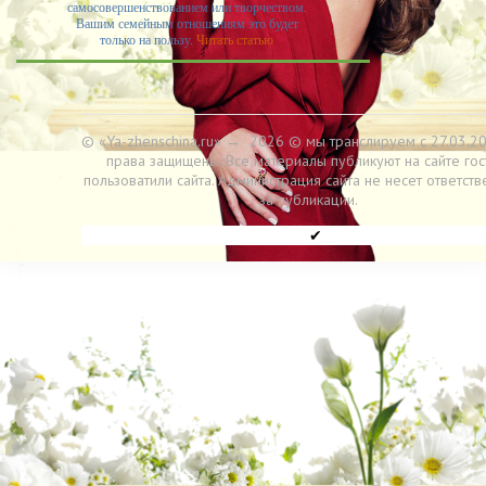
самосовершенствованием или творчеством.
Вашим семейным отношениям это будет
только на пользу.
Читать статью
© «Ya-zhenschina.ru»
→
2026
© мы транслируем с 27.03.20
права защищены. Все материалы публикуют на сайте гос
пользоватили сайта. Администрация сайта не несет ответств
за публикации.
✔