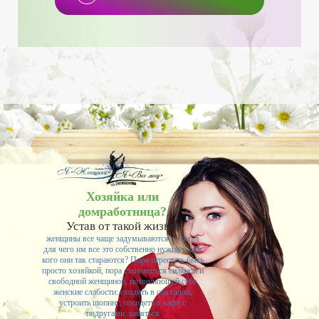
Хозяйка или
домработница?
Устав от такой жизни,
женщины все чаще задумываются о том, а
для чего им все это собственно нужно и для
кого они так стараются? Пора перестать быть
просто хозяйкой, пора становиться сильной и
свободной женщиной, позволяющей себе
женские слабости: сходить в спа салон,
устроить шопинг, посидеть в кафе с
подругами, заняться