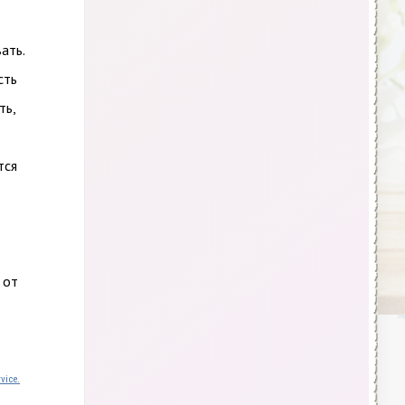
ать.
сть
ть,
тся
 от
vice.