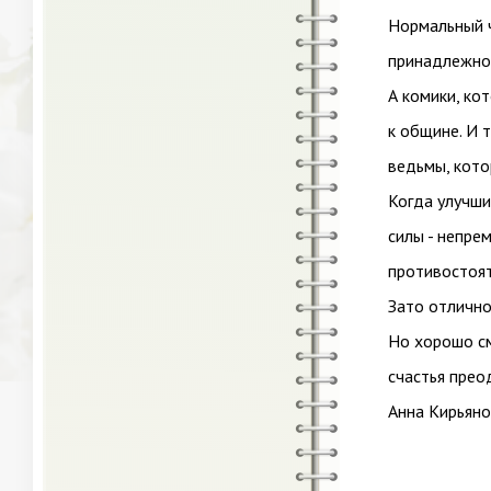
Нормальный ч
принадлежнос
А комики, ко
к общине. И т
ведьмы, кото
Когда улучши
силы - непре
противостоят
Зато отлично
Но хорошо см
счастья прео
Анна Кирьян