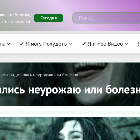
инг это болезнь,
Сегодня
 это не косается
та
✔ Я могу Похудеть
✔ Я и мое Видео
ьмы радовались неурожаю или болезни
лись неурожаю или болез