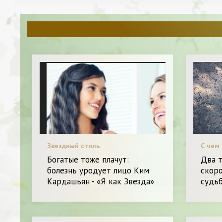
Звездный стиль.
С чем 
Разно
Богатые тоже плачут:
Два 
болезнь уродует лицо Ким
скоро
Кардашьян - «Я как Звезда»
судь