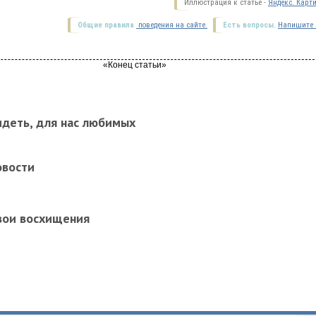
Иллюстрация к статье -
Яндекс. Карт
Общие правила
поведения на сайте.
Есть вопросы.
Напишите 
идеть, для нас любимых
овости
вои восхищения