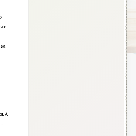
о
все
ва.
о
и
я. А
 -