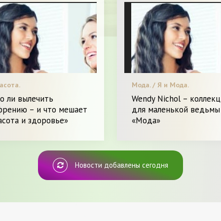
асота.
Мода. / Я и Мода.
о ли вылечить
Wendy Nichol – коллекц
френию – и что мешает
для маленькой ведьмы 
асота и здоровье»
«Мода»
Новости добавлены сегодня