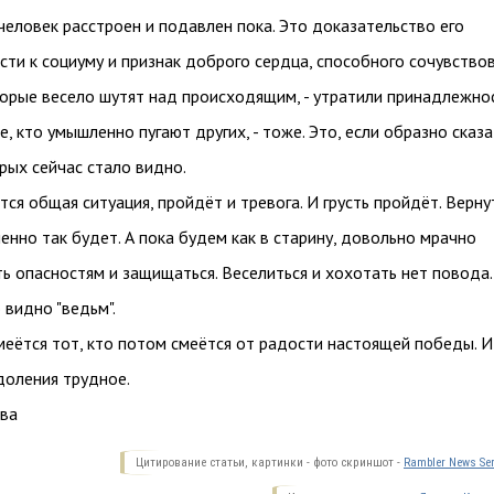
еловек расстроен и подавлен пока. Это доказательство его
ти к социуму и признак доброго сердца, способного сочувствов
торые весело шутят над происходящим, - утратили принадлежно
е, кто умышленно пугают других, - тоже. Это, если образно сказа
рых сейчас стало видно.
тся общая ситуация, пройдёт и тревога. И грусть пройдёт. Верну
менно так будет. А пока будем как в старину, довольно мрачно
ь опасностям и защищаться. Веселиться и хохотать нет повода.
 видно "ведьм".
еётся тот, кто потом смеётся от радости настоящей победы. И
доления трудное.
ова
Цитирование статьи, картинки - фото скриншот -
Rambler News Ser