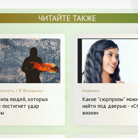
ЧИТАЙТЕ ТАКЖЕ
носить. / Я Женщина -
Новинки.
е
типа людей, которых
Какие "сюрпризы" мож
 постигнет удар
найти под дверью - «С
бы
жизни»