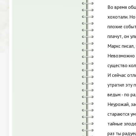
Во время общ
хохотали. Но
плохие событи
плачут, он у
Маркс писал,
Невозможно б
существо кол
И сейчас отл
утратил эту 
ведьм - по р
Неурожай, за
стараются ум
тайные злоде
раз ты радуеш