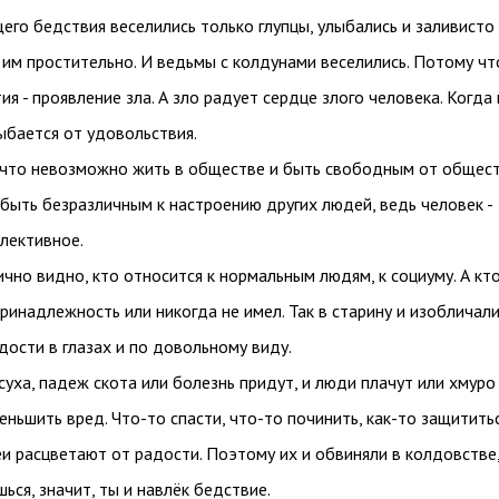
его бедствия веселились только глупцы, улыбались и заливисто
 им простительно. И ведьмы с колдунами веселились. Потому чт
я - проявление зла. А зло радует сердце злого человека. Когда 
лыбается от удовольствия.
 что невозможно жить в обществе и быть свободным от общест
ыть безразличным к настроению других людей, ведь человек -
лективное.
ично видно, кто относится к нормальным людям, к социуму. А кт
принадлежность или никогда не имел. Так в старину и изобличал
адости в глазах и по довольному виду.
суха, падеж скота или болезнь придут, и люди плачут или хмуро
еньшить вред. Что-то спасти, что-то починить, как-то защититьс
и расцветают от радости. Поэтому их и обвиняли в колдовстве,
ься, значит, ты и навлёк бедствие.