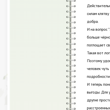
Действительн
силам клятву
добра.
И на вопрос 
больше чёрно
поглощает св
Такая вот ло
Поэтому удов
человек чуть
подробности,
И теперь пон
выгоды. Для 
другие прост
расстроенны