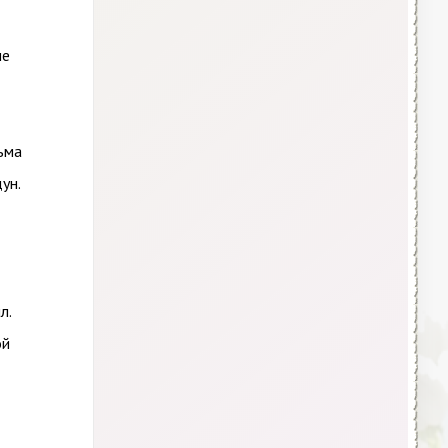
ше
тьма
ун.
л.
ой