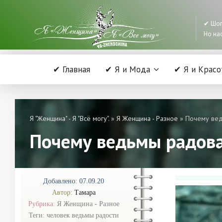
✔ Шоп
Но нас
✔ Главная
✔ Я и Мода
✔ Я и Красо
Я "Женщина" - Я "Всё могу".
»
Я Женщина - Разное
» Почему вед
Почему ведьмы радова
Добавлено: 07.09.20
Автор:
Тамара
Рубрика:
Я Женщина - Разное
Теги:
человек ведьмы радости