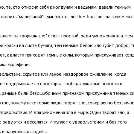
о, те, кто относил себя к колдунам и ведьмам, давали темным
 творить "малефиций" - умножать зло. Чем больше зла, тем мень
"зачем ты творишь зло" ответ простой: ради умножения зла. Чем
й краски на листе бумаги, тем меньше белой. Зло губит добро, 
ет, к власти приходят темные силы, которым прислуживает колд
гика малефиция.
ольствие, скрытое или явное, нездоровое оживление, когда
 не подпрыгивает от восторга, сообщая ужасные новости и
 раньше были безошибочным признаком прислужника темных си
ятно, почему некоторые люди творят зло, совершенно без личн
удовольствия. И для умножения зла в мире. Одни творят зло, а
о радуются и веселятся. И пугают с удовольствием и без того
х и напуганных людей…