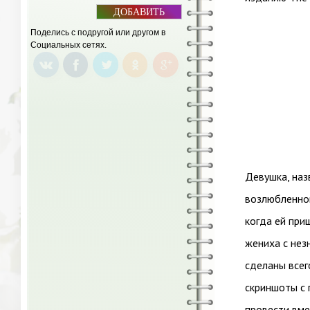
ДОБАВИТЬ
БАННЕР
Поделись с подругой или другом в
Социальных сетях.
Девушка, наз
возлюбленног
когда ей при
жениха с нез
сделаны всег
скриншоты с 
провести вме