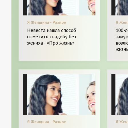
Я Женщина - Разное
Я Жен
Невеста нашла способ
100-л
отметить свадьбу без
замуж
жениха - «Про жизнь»
возлю
жизн
Я Женщина - Разное
Я Жен