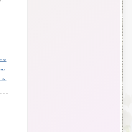
vice.
инки.
нам.