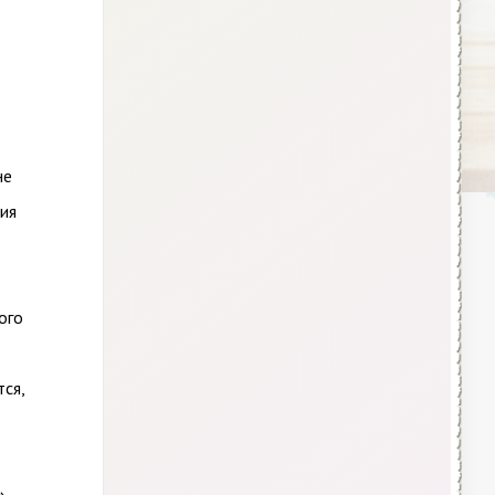
не
тия
ого
ся,
»,