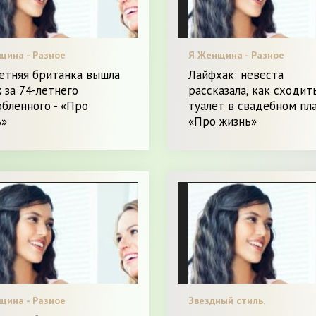
щина - Разное
Я Женщина - Разное
етняя британка вышла
Лайфхак: невеста
 за 74-летнего
рассказала, как сходит
бленного - «Про
туалет в свадебном пла
ь»
«Про жизнь»
щина - Разное
Звездный стиль.