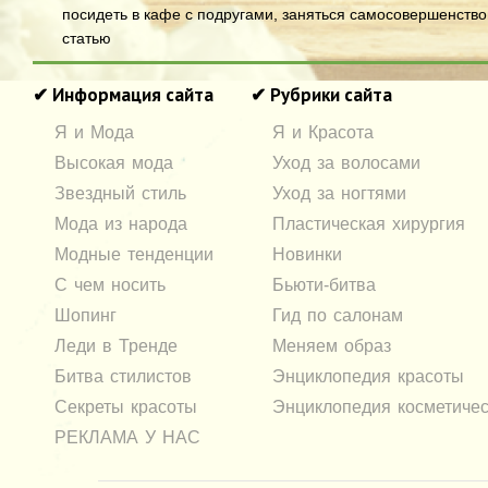
посидеть в кафе с подругами, заняться самосовершенств
статью
✔ Информация сайта
✔ Рубрики сайта
Я и Мода
Я и Красота
Высокая мода
Уход за волосами
Звездный стиль
Уход за ногтями
Мода из народа
Пластическая хирургия
Модные тенденции
Новинки
С чем носить
Бьюти-битва
Шопинг
Гид по салонам
Леди в Тренде
Меняем образ
Битва стилистов
Энциклопедия красоты
Секреты красоты
Энциклопедия косметичес
РЕКЛАМА У НАС