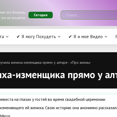
инг это болезнь,
Сегодня
 это не косается
та
✔ Я могу Похудеть
✔ Я и мое Видео
учила жениха-изменщика прямо у алтаря - «Про жизнь»
иха-изменщика прямо у алт
невеста на глазах у гостей во время свадебной церемонии
изменяющего ей жениха. Свою историю она анонимно рассказал
irror.