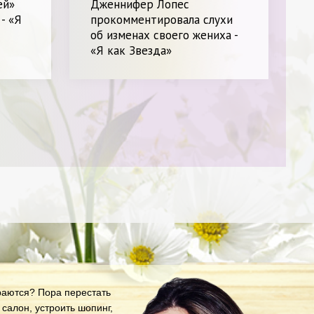
ей»
Дженнифер Лопес
- «Я
прокомментировала слухи
об изменах своего жениха -
«Я как Звезда»
араются? Пора перестать
салон, устроить шопинг,