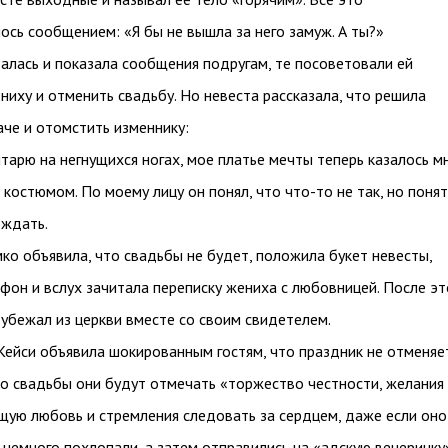
сь сообщением: «Я бы не вышла за него замуж. А ты?»
алась и показала сообщения подругам, те посоветовали ей
ниху и отменить свадьбу. Но невеста рассказала, что решила
аче и отомстить изменнику:
лтарю на негнущихся ногах, мое платье мечты теперь казалось м
костюмом. По моему лицу он понял, что что-то не так, но поня
 ждать.
ко объявила, что свадьбы не будет, положила букет невесты,
фон и вслух зачитала переписку жениха с любовницей. После эт
убежал из церкви вместе со своим свидетелем.
Кейси объявила шокированным гостям, что праздник не отменяет
о свадьбы они будут отмечать «торжество честности, желания
щую любовь и стремления следовать за сердцем, даже если оно
и немного похлопали, а затем отправились на «адскую вечеринку