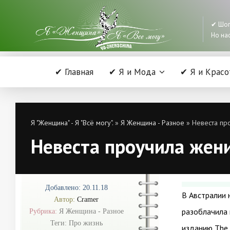
✔ Шоп
Но нас
✔ Главная
✔ Я и Мода
✔ Я и Красо
Я "Женщина" - Я "Всё могу".
»
Я Женщина - Разное
» Невеста про
Невеста проучила жен
Добавлено: 20.11.18
В Австралии 
Автор:
Cramer
разоблачила 
Рубрика:
Я Женщина - Разное
Теги:
Про жизнь
изданию The M