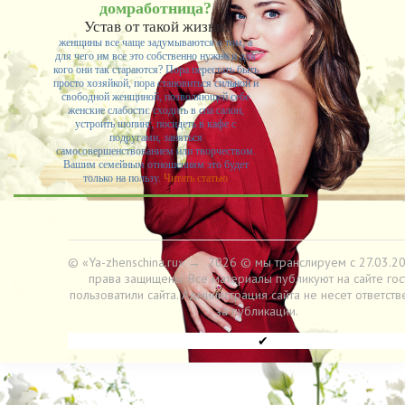
домработница?
Устав от такой жизни,
женщины все чаще задумываются о том, а
для чего им все это собственно нужно и для
кого они так стараются? Пора перестать быть
просто хозяйкой, пора становиться сильной и
свободной женщиной, позволяющей себе
женские слабости: сходить в спа салон,
устроить шопинг, посидеть в кафе с
подругами, заняться
самосовершенствованием или творчеством.
Вашим семейным отношениям это будет
только на пользу.
Читать статью
© «Ya-zhenschina.ru»
→
2026
© мы транслируем с 27.03.20
права защищены. Все материалы публикуют на сайте гос
пользоватили сайта. Администрация сайта не несет ответств
за публикации.
✔