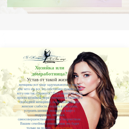
Хозяйка или
домработница?
Устав от такой жизни,
женщины все чаще задумываются о том, а
для чего им все это собственно нужно и для
кого они так стараются? Пора перестать быть
просто хозяйкой, пора становиться сильной и
свободной женщиной, позволяющей себе
женские слабости: сходить в спа салон,
устроить шопинг, посидеть в кафе с
подругами, заняться
самосовершенствованием или творчеством.
Вашим семейным отношениям это будет
только на пользу.
Читать статью