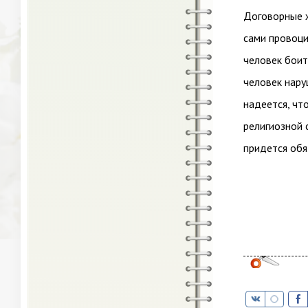
Договорные ж
сами провоци
человек боит
человек нару
надеется, что
религиозной 
придется обя