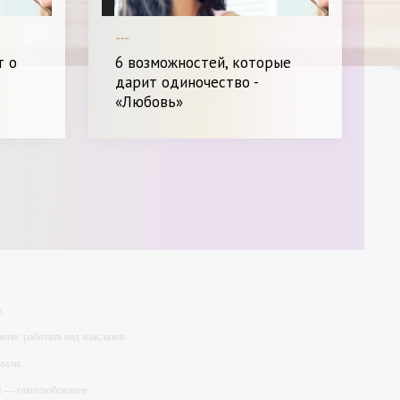
---
т о
6 возможностей, которые
дарит одиночество -
«Любовь»
.
ния: работать над мыслями.
мали.
ий — самолюбование.