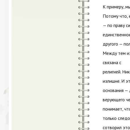
К примеру, м
Потому что, 
— по праву си
единственное
другого — по
Между тем из
связана с
религией. Ни
излишне. И э
основания — 
верующего че
понимает, чт
только следов
сотворил это