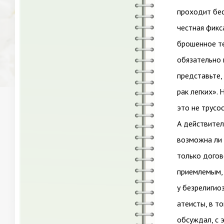
проходит бес
честная фикс
брошенное те
обязательно 
представьте,
рак легких». 
это не трусо
А действител
возможна ли 
только догов
приемлемым, 
у безрелигио
атеисты, в т
обсуждал, с 