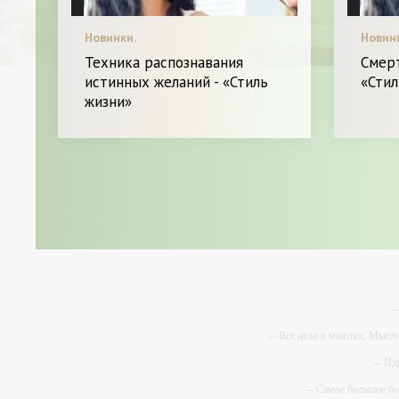
Новинки.
Новин
Техника распознавания
Смерт
истинных желаний - «Стиль
«Стил
жизни»
-
-- Все дело в мыслях. Мысл
-- Ид
-- Самое большое б