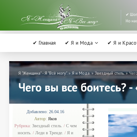
✔ Шоп
Но нас
✔ Главная
✔ Я и Мода
✔ Я и Красо
Я "Женщина" - Я "Всё могу".
»
Я и Мода.
»
Звездный стиль.
» Чего
Чего вы все боитесь? -
Добавлено: 26.04.16
Автор:
Яков
Рубрика:
Звездный стиль.
/
С чем
носить.
/
Леди в Тренде.
/
Я и