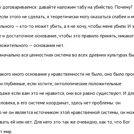
ы договариваемся: давайте наложим табу на убийство. Почему?
если этого не сделать, я теоретически могу оказаться слабее и 
льного — кто-то может убить, а я не хочу, чтобы меня убили. И 
 и достаточное основание, чтобы это правило принять, никако
ложительного — основания нет.
начально вся ценностная система во всех древних культурах б
какого иного основания у нравственности не было, оно было про
ти глубинные, если хотите, онтологические положительные
даже если вам это не нравится, они все равно существуют. И дл
ловека, в его системе координат, здесь нет проблемы: он
о не он является источником этой нравственной системы, он мо
ать ей или нет. Для него это так же очевидно, как то, что Бог
т мир.