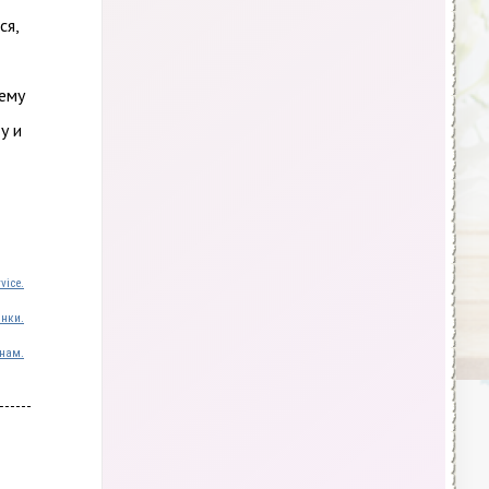
ся,
чему
у и
vice.
инки.
нам.