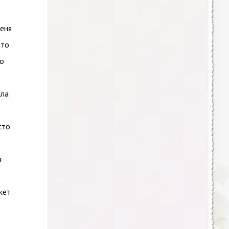
меня
это
го
ыла
сто
я
жет