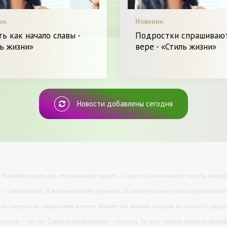
ки.
Новинки.
ь как начало славы -
Подростки спрашиваю
ь жизни»
вере - «Стиль жизни»
Новости добавлены сегодня
- Начинайте делать все, что вы можете сделать – и даже то, о чем можете хотя бы мечтать
ь — начало всего. И мыслями можно управлять. И поэтому главное дело совершенствова
ите уверенно по направлению к мечте. Живите той жизнью, которую вы сами себе приду
огатство — это ум. Самая большая нищета — глупость. Из всех страхов самый пугающ