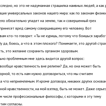
следно, но это не надуманная страшилка наивных людей, а как 
ация универсальных законов нашего мира: как по законам физик
ло обязательно упадет на землю, так и совершенный грех
принесет вред самому совершившему его человеку. Вот
 вам кто-то говорит: «Ты не куришь, потому что боишься зарабо
Ну да, боюсь, а что в этом плохого? Понимаете, это другой страх
сть, это желание сохранить организм здоровым.
ьно проблемным мне здесь видится другой вопрос:
вообще нравственность вне религии? Да, но она может быть
орной, то есть нам нужно договориться, что мы считаем
а что неприемлемым. И кроме договора, никаких других основа
зной нравственности, на мой взгляд, быть не может. Даже серье
ом числе профессиональные философы, с которыми я эту тему
этим согласны.