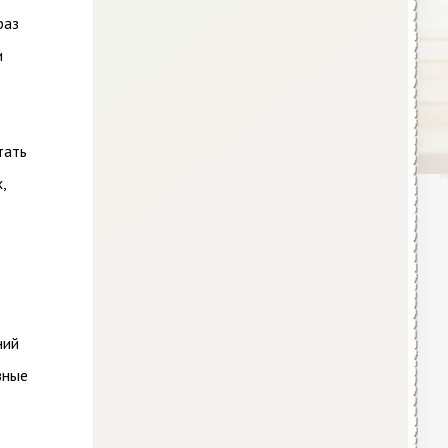
раз
и
тать
,
ний
зные