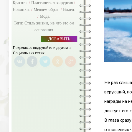
Красота.
/
Пластическая хирургия
/
Новинки.
/
Меняем образ.
/
Видео.
/
Мода.
Теги:
Стиль жизни
,
не что это он
основания
ДОБАВИТЬ
БАННЕР
Поделись с подругой или другом в
Социальных сетях.
Не раз слыша
верующий, по
награды на н
диктует его с
В глаза сраз
отношениях ч