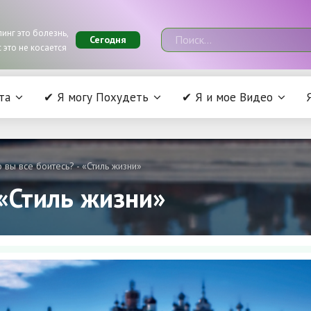
инг это болезнь,
Сегодня
 это не косается
та
✔ Я могу Похудеть
✔ Я и мое Видео
 вы все боитесь? - «Стиль жизни»
 «Стиль жизни»