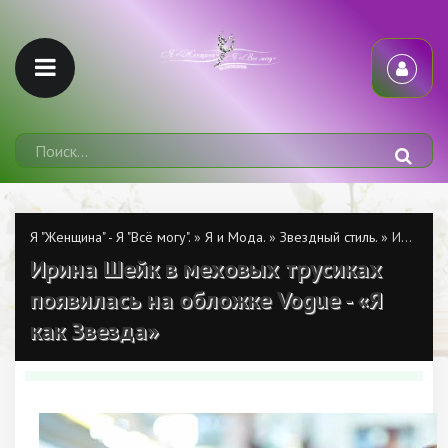
Я "Женщина" - Я "Всё могу".
»
Я и Мода.
»
Звездный стиль.
» Ирина Шейк в меховых трусиках появилась на обложке Vogue - «Я как Звезда»
Ирина Шейк в меховых трусиках
появилась на обложке Vogue - «Я
как Звезда»