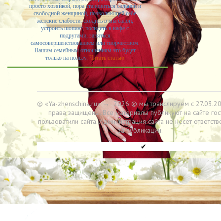
просто хозяйкой, пора становиться сильной и
свободной женщиной, позволяющей себе
женские слабости: сходить в спа салон,
устроить шопинг, посидеть в кафе с
подругами, заняться
самосовершенствованием или творчеством.
Вашим семейным отношениям это будет
только на пользу.
Читать статью
© «Ya-zhenschina.ru»
→
2026
© мы транслируем с 27.03.20
права защищены. Все материалы публикуют на сайте гос
пользоватили сайта. Администрация сайта не несет ответств
за публикации.
✔