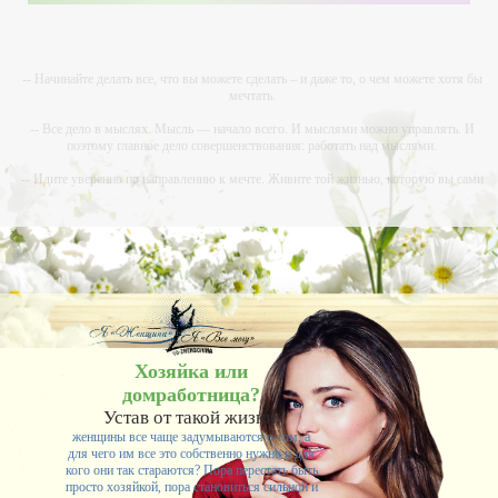
-- Начинайте делать все, что вы можете сделать – и даже то, о чем можете хотя бы
мечтать.
-- Все дело в мыслях. Мысль — начало всего. И мыслями можно управлять. И
поэтому главное дело совершенствования: работать над мыслями.
-- Идите уверенно по направлению к мечте. Живите той жизнью, которую вы сами
себе придумали.
-- Самое большое богатство — это ум. Самая большая нищета — глупость. Из всех
страхов самый пугающий — самолюбование.
-- Лучшее, что можно сделать с хорошим советом, это пропустить его мимо ушей. Он
никогда не бывает полезен никому, кроме того, кто его дал.
-- Люблю давать советы и очень не люблю, когда их дают мне.
Хозяйка или
домработница?
Устав от такой жизни,
женщины все чаще задумываются о том, а
для чего им все это собственно нужно и для
кого они так стараются? Пора перестать быть
просто хозяйкой, пора становиться сильной и