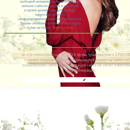
свободной женщиной, позволяющей себе
женские слабости: сходить в спа салон,
устроить шопинг, посидеть в кафе с
подругами, заняться
самосовершенствованием или творчеством.
Вашим семейным отношениям это будет
только на пользу.
Читать статью
© «Ya-zhenschina.ru»
→
2026
© мы транслируем с 27.03.20
права защищены. Все материалы публикуют на сайте гос
пользоватили сайта. Администрация сайта не несет ответств
за публикации.
✔