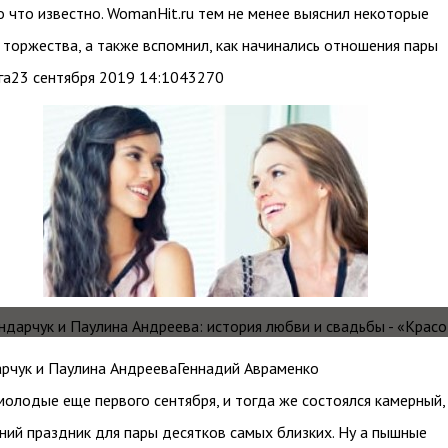
 что известно. WomanHit.ru тем не менее выяснил некоторые
торжества, а также вспомнил, как начинались отношения пары
га23 сентября 2019 14:1043270
рчук и Паулина АндрееваГеннадий Авраменко
молодые еще первого сентября, и тогда же состоялся камерный,
ий праздник для пары десятков самых близких. Ну а пышные