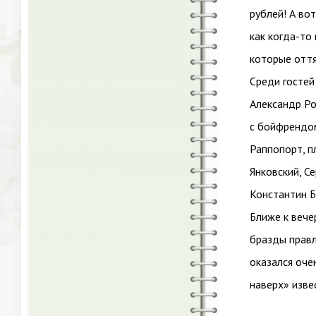
рублей! А во
как когда-то
которые оття
Среди гостей
Александр Ро
с бойфрендо
Раппопорт, п
Янковский, С
Константин Б
Ближе к вече
бразды правл
оказался оче
наверх» изве