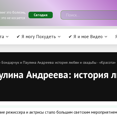
инг это болезнь,
Сегодня
 это не косается
та
✔ Я могу Похудеть
✔ Я и мое Видео
Бондарчук и Паулина Андреева: история любви и свадьбы - «Красота»
лина Андреева: история л
ие режиссера и актрисы стало большим светским мероприятием