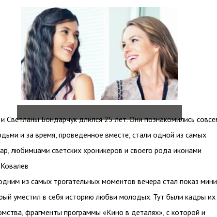
и Светланы Бондарчук длился 25 лет. Они познакомились совсе
ьми и за время, проведенное вместе, стали одной из самых
ар, любимцами светских хроникеров и своего рода иконами
 Ковалев
 одним из самых трогательных моментов вечера стал показ мини
рый уместил в себя историю любви молодых. Тут были кадры их
омства, фрагменты программы «Кино в деталях», с которой и