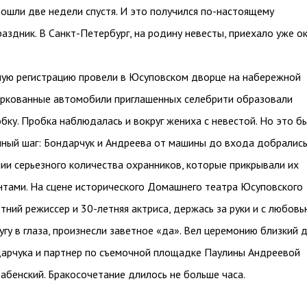
ошли две недели спустя. И это получился по-настоящему
аздник. В Санкт-Петербург, на родину невесты, приехало уже о
ную регистрацию провели в Юсуповском дворце на набережной
аркованные автомобили приглашенных селебрити образовали
бку. Пробка наблюдалась и вокруг жениха с невестой. Но это б
ный шаг: Бондарчук и Андреева от машины до входа добрались
и серьезного количества охранников, которые прикрывали их
тами. На сцене исторического Домашнего театра Юсуповского
тний режиссер и 30-летняя актриса, держась за руки и с любовь
угу в глаза, произнесли заветное «да». Вел церемонию близкий д
арчука и партнер по съемочной площадке Паулины Андреевой
абенский. Бракосочетание длилось не больше часа.