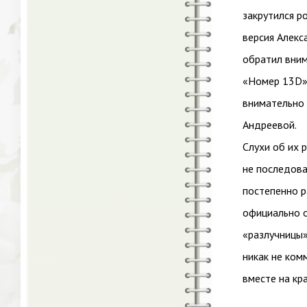
закрутился р
версия Алекс
обратил вним
«Номер 13D» 
внимательно 
Андреевой.
Слухи об их 
не последова
постепенно р
официально о
«разлучницы»
никак не ком
вместе на кр