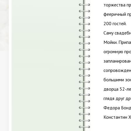
торжества пр
фееричный пр
200 гостей.
Саму свадеб
Мойки. Прип
огромную про
запланирован
сопровождени
большими зон
дворца 52-ле
глядя друг др
Федора Бонд
Константин Х