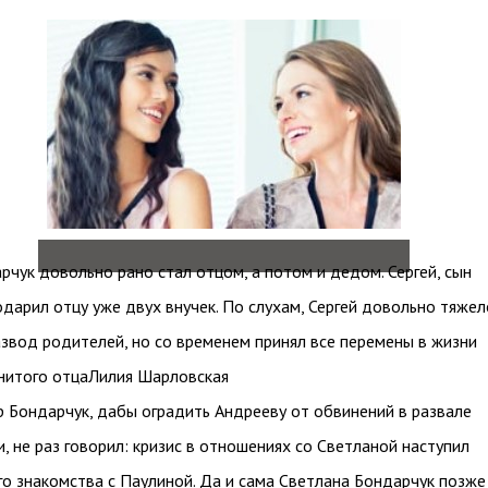
чук довольно рано стал отцом, а потом и дедом. Сергей, сын
одарил отцу уже двух внучек. По слухам, Сергей довольно тяжел
звод родителей, но со временем принял все перемены в жизни
нитого отцаЛилия Шарловская
Бондарчук, дабы оградить Андрееву от обвинений в развале
и, не раз говорил: кризис в отношениях со Светланой наступил
го знакомства с Паулиной. Да и сама Светлана Бондарчук позже