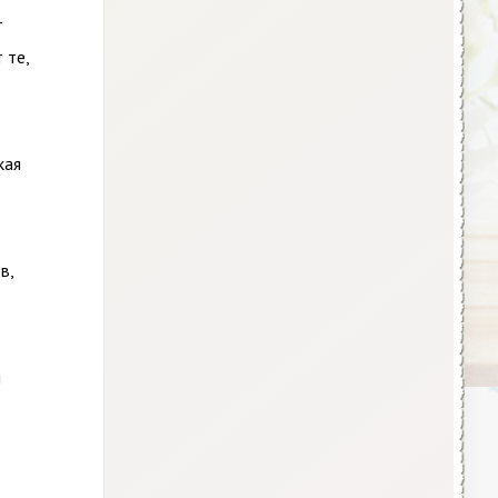
—
 те,
кая
в,
ы