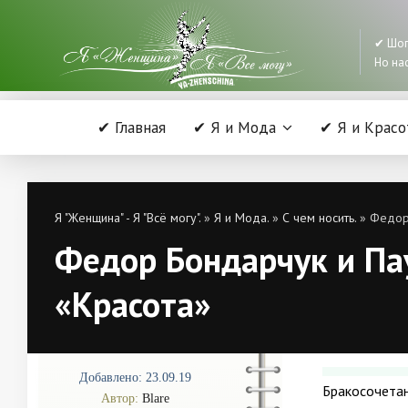
✔ Шоп
Но нас
✔ Главная
✔ Я и Мода
✔ Я и Красо
Я "Женщина" - Я "Всё могу".
»
Я и Мода.
»
С чем носить.
» Федор 
Федор Бондарчук и Пау
«Красота»
Добавлено: 23.09.19
Бракосочетан
Автор:
Blare