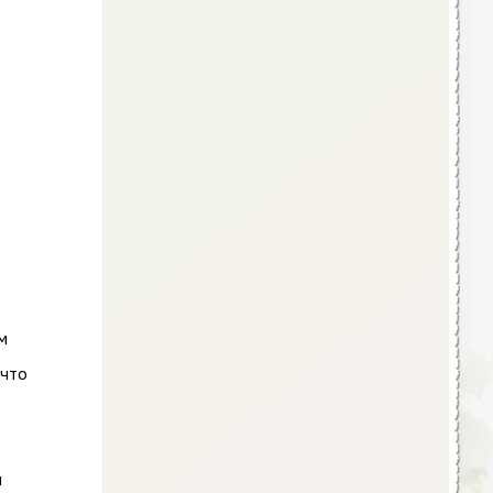
м
 что
ч