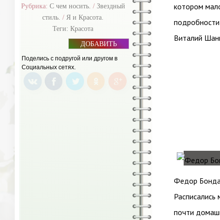
котором мало
Рубрика:
С чем носить.
/
Звездный
стиль.
/
Я и Красота.
подробности 
Теги:
Красота
Виталий Шан
ДОБАВИТЬ
БАННЕР
Поделись с подругой или другом в
Социальных сетях.
Федор Бонда
Расписались 
почти домашн