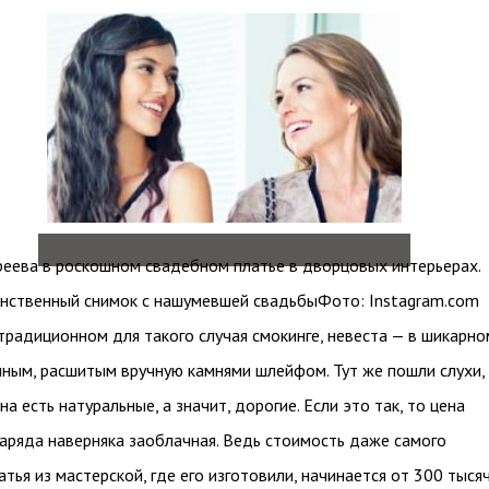
еева в роскошном свадебном платье в дворцовых интерьерах.
инственный снимок с нашумевшей свадьбыФото: Instagram.com
традиционном для такого случая смокинге, невеста — в шикарно
нным, расшитым вручную камнями шлейфом. Тут же пошли слухи,
на есть натуральные, а значит, дорогие. Если это так, то цена
аряда наверняка заоблачная. Ведь стоимость даже самого
атья из мастерской, где его изготовили, начинается от 300 тыся