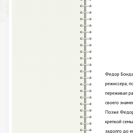
Федор Бондар
режиссера, п
переживал ра
своего знаме
Позже Федор 
крепкой семь
задолго до е