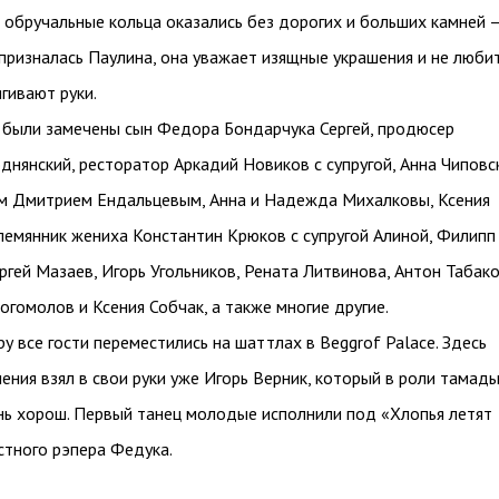
т обручальные кольца оказались без дорогих и больших камней 
 призналась Паулина, она уважает изящные украшения и не любит
гивают руки.
 были замечены сын Федора Бондарчука Сергей, продюсер
днянский, ресторатор Аркадий Новиков с супругой, Анна Чиповс
м Дмитрием Ендальцевым, Анна и Надежда Михалковы, Ксения
лемянник жениха Константин Крюков с супругой Алиной, Филипп
ергей Мазаев, Игорь Угольников, Рената Литвинова, Антон Табако
огомолов и Ксения Собчак, а также многие другие.
ру все гости переместились на шаттлах в Beggrof Palace. Здесь
ения взял в свои руки уже Игорь Верник, который в роли тамад
нь хорош. Первый танец молодые исполнили под «Хлопья летят
стного рэпера Федука.