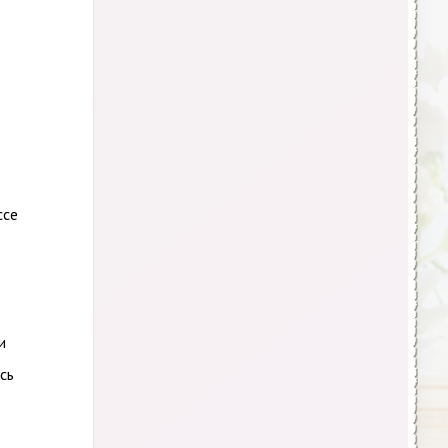
ссе
и
сь