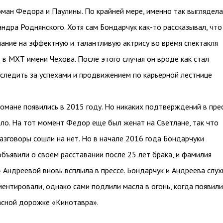
оман Федора и Паулины. По крайней мере, именно так выглядела
андра Роднянского. Хотя сам Бондарчук как-то рассказывал, что
ание на эффектную и талантливую актрису во время спектакля
в МХТ имени Чехова. После этого случая он вроде как стал
следить за успехами и продвижением по карьерной лестнице
романе появились в 2015 году. Но никаких подтверждений в пре
ло. На тот момент Федор еще был женат на Светлане, так что
азговоры сошли на нет. Но в начале 2016 года Бондарчуки
бъявили о своем расставании после 25 лет брака, и фамилия
 Андреевой вновь всплыла в прессе. Бондарчук и Андреева слух
ментировали, однако сами подлили масла в огонь, когда появили
асной дорожке «Кинотавра».