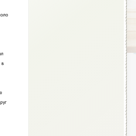
коло
ыл
 в
ю
руг