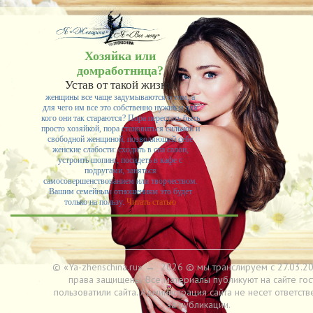
Хозяйка или
домработница?
Устав от такой жизни,
женщины все чаще задумываются о том, а
для чего им все это собственно нужно и для
кого они так стараются? Пора перестать быть
просто хозяйкой, пора становиться сильной и
свободной женщиной, позволяющей себе
женские слабости: сходить в спа салон,
устроить шопинг, посидеть в кафе с
подругами, заняться
самосовершенствованием или творчеством.
Вашим семейным отношениям это будет
только на пользу.
Читать статью
© «Ya-zhenschina.ru»
→
2026
© мы транслируем с 27.03.20
права защищены. Все материалы публикуют на сайте гос
пользоватили сайта. Администрация сайта не несет ответств
за публикации.