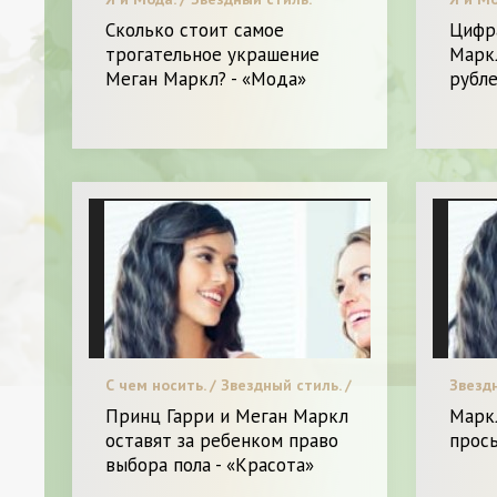
Сколько стоит самое
Цифра
трогательное украшение
Марк
Меган Маркл? - «Мода»
рубле
С чем носить. / Звездный стиль. /
Звездн
Я и Красота.
Принц Гарри и Меган Маркл
Марк
оставят за ребенком право
прось
выбора пола - «Красота»