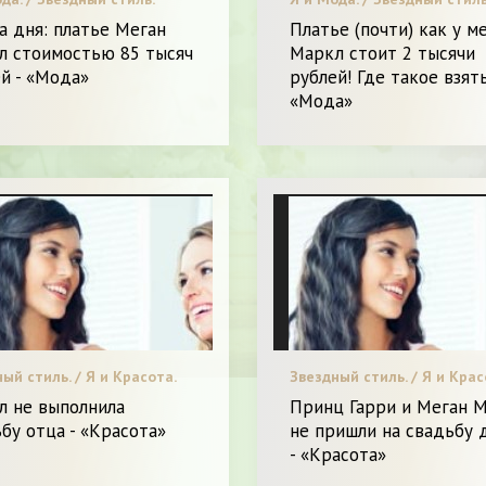
 дня: платье Меган
Платье (почти) как у м
л стоимостью 85 тысяч
Маркл стоит 2 тысячи
й - «Мода»
рублей! Где такое взять
«Мода»
ый стиль. / Я и Красота.
Звездный стиль. / Я и Крас
л не выполнила
Принц Гарри и Меган 
бу отца - «Красота»
не пришли на свадьбу 
- «Красота»