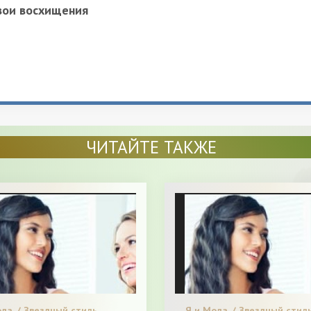
вои восхищения
ЧИТАЙТЕ ТАКЖЕ
да. / Звездный стиль.
Я и Мода. / Звездный стиль