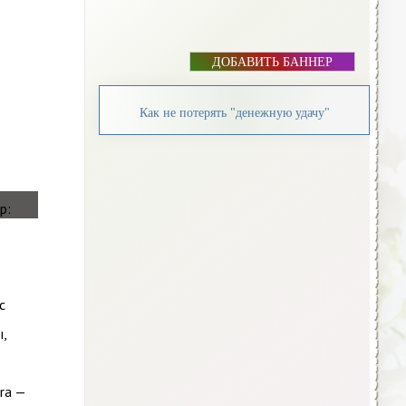
ДОБАВИТЬ БАННЕР
Как не потерять "денежную удачу"
с
,
ra —