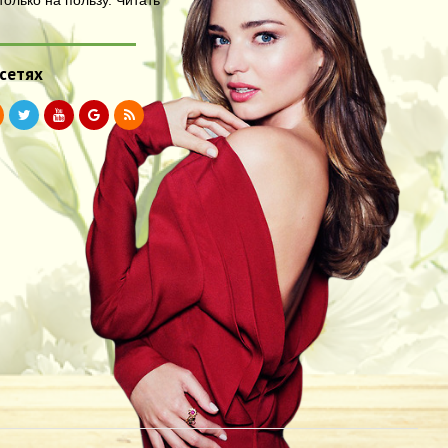
олько на пользу.
Читать
 сетях