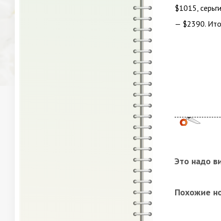
$1015, серьг
— $2390. Ито
Это надо в
Похожие н