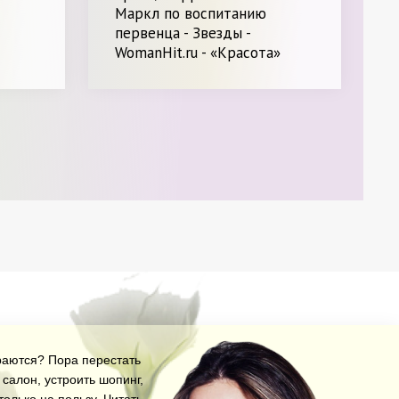
Маркл по воспитанию
первенца - Звезды -
WomanHit.ru - «Красота»
араются? Пора перестать
салон, устроить шопинг,