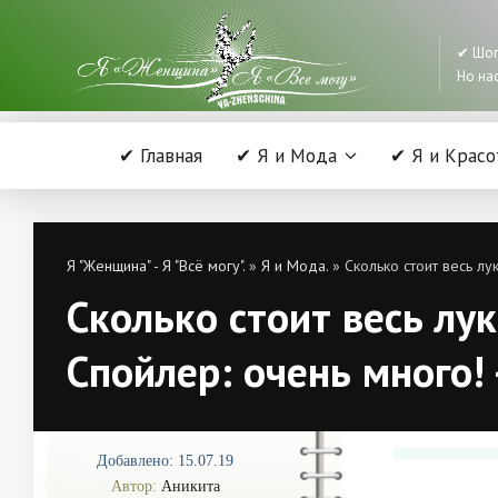
✔ Шоп
Но нас
✔ Главная
✔ Я и Мода
✔ Я и Красо
Я "Женщина" - Я "Всё могу".
»
Я и Мода.
» Сколько стоит весь л
Сколько стоит весь лу
Спойлер: очень много!
Добавлено: 15.07.19
Автор:
Аникита