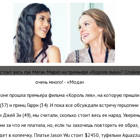
оне прошла премьера фильма «Король лев», на которую пришли
37) и принц Гарри (34). И пока все обсуждали встречу герцогини 
и Джей Зи (49), мы считали, сколько стоит весь ее наряд. Уверены
ни за что не платила, но, если ты захочешь повторить ее образ,
дет в копеечку. Платье Jason Wu стоит $2450, туфельки Aquazzu