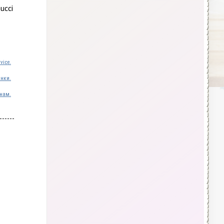
ucci
vice.
инки.
нам.