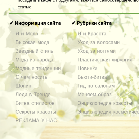
посидеть в кафе с подругами, заняться самосовершенств
статью
✔ Информация сайта
✔ Рубрики сайта
Я и Мода
Я и Красота
Высокая мода
Уход за волосами
Звездный стиль
Уход за ногтями
Мода из народа
Пластическая хирургия
Модные тенденции
Новинки
С чем носить
Бьюти-битва
Шопинг
Гид по салонам
Леди в Тренде
Меняем образ
Битва стилистов
Энциклопедия красоты
Секреты красоты
Энциклопедия косметичес
РЕКЛАМА У НАС