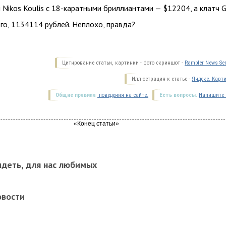
и Nikos Koulis с 18-каратными бриллиантами — $12204, а клатч G
го, 1134114 рублей. Неплохо, правда?
Цитирование статьи, картинки - фото скриншот -
Rambler News Ser
Иллюстрация к статье -
Яндекс. Карт
Общие правила
поведения на сайте.
Есть вопросы.
Напишите 
идеть, для нас любимых
овости