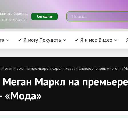
инг это болезнь,
Сегодня
 это не косается
та
✔ Я могу Похудеть
✔ Я и мое Видео
ук Меган Маркл на премьере «Короля льва»? Спойлер: очень много! - «
к Меган Маркл на премьер
 - «Мода»