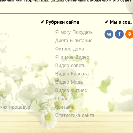
ованием или творчеством. Вашим семейным отношениям это будет т
✔ Рубрики сайта
✔ Мы в соц.
Я могу Похудеть
Диета и питание
Фитнес дома
Я и мое Видео
Видео советы
Видео Красота
Видео Мода
Видео Фитнес
О нас
ких процедур
Контакты
Статистика сайта