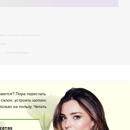
.
ния: работать над мыслями.
мали.
ий — самолюбование.
у, кроме того, кто его дал.
араются? Пора перестать
салон, устроить шопинг,
олько на пользу.
Читать
 сетях