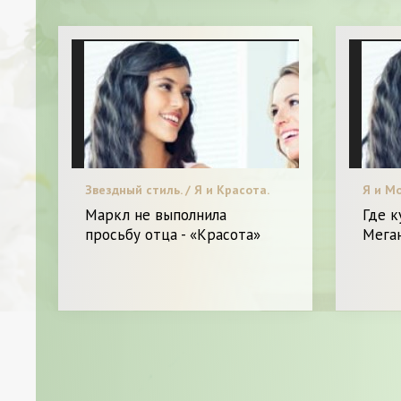
Звездный стиль. / Я и Красота.
Я и Мо
Маркл не выполнила
Где 
просьбу отца - «Красота»
Мега