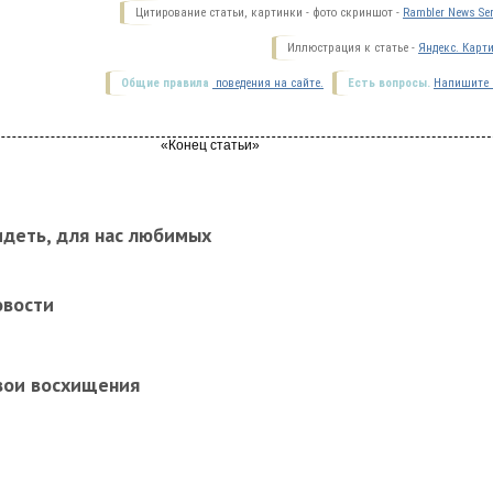
Цитирование статьи, картинки - фото скриншот -
Rambler News Ser
Иллюстрация к статье -
Яндекс. Карт
Общие правила
поведения на сайте.
Есть вопросы.
Напишите 
идеть, для нас любимых
овости
вои восхищения