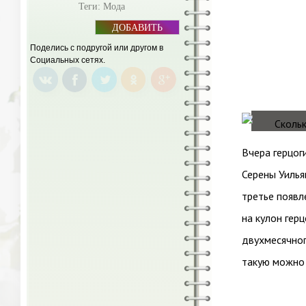
Теги:
Мода
ДОБАВИТЬ
БАННЕР
Поделись с подругой или другом в
Социальных сетях.
Вчера герцог
Серены Уилья
третье появл
на кулон гер
двухмесячног
такую можно 