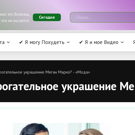
инг это болезнь,
Сегодня
 это не косается
та
✔ Я могу Похудеть
✔ Я и мое Видео
трогательное украшение Меган Маркл? - «Мода»
рогательное украшение Ме