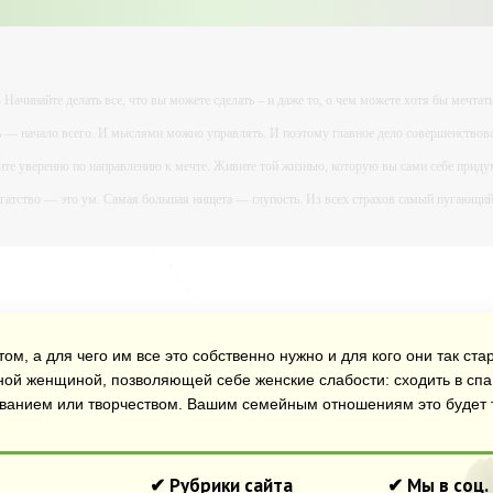
- Начинайте делать все, что вы можете сделать – и даже то, о чем можете хотя бы мечтать
ь — начало всего. И мыслями можно управлять. И поэтому главное дело совершенствова
ите уверенно по направлению к мечте. Живите той жизнью, которую вы сами себе приду
огатство — это ум. Самая большая нищета — глупость. Из всех страхов самый пугающ
ь с хорошим советом, это пропустить его мимо ушей. Он никогда не бывает полезен ником
-- Люблю давать советы и очень не люблю, когда их дают мне.
ом, а для чего им все это собственно нужно и для кого они так ст
ной женщиной, позволяющей себе женские слабости: сходить в спа 
ованием или творчеством. Вашим семейным отношениям это будет т
✔ Рубрики сайта
✔ Мы в соц.