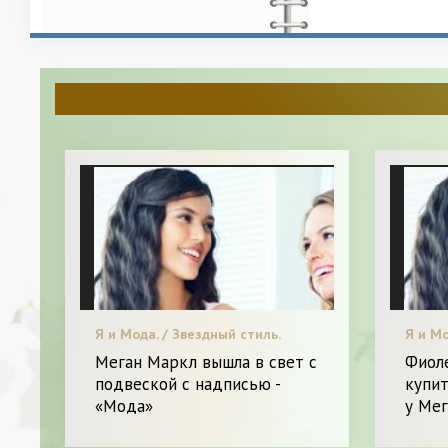
Я и Мода. / Звездный стиль.
Я и Мо
Меган Маркл вышла в свет с
Фиоле
подвеской с надписью -
купит
«Мода»
у Мег