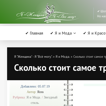
✔ Шоп
Но нас
✔ Главная
✔ Я и Мода
✔ Я и Красо
Я "Женщина" - Я "Всё могу".
»
Я и Мода.
» Сколько стоит самое 
Сколько стоит самое т
Добавлено: 05.07.19
Автор:
Ross
Рубрика:
Я и Мода.
/
Звездный
стиль.