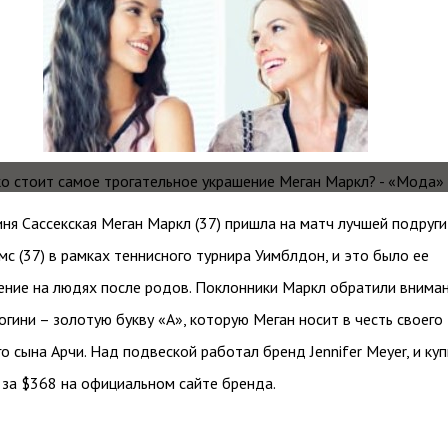
иня Сассекская Меган Маркл (37) пришла на матч лучшей подруги
мс (37) в рамках теннисного турнира Уимблдон, и это было ее
ение на людях после родов. Поклонники Маркл обратили внима
цогини – золотую букву «А», которую Меган носит в честь своего
о сына Арчи. Над подвеской работал бренд Jennifer Meyer, и ку
за $368 на официальном сайте бренда.