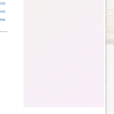
vice.
инки.
нам.