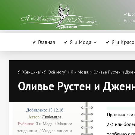
✔ Шоп
Но нас
✔ Главная
✔ Я и Мода
✔ Я и Красо
Я "Женщина" - Я "Всё могу".
»
Я и Мода.
» Оливье Рустен и Дже
Оливье Рустен и Джен
Добавлено: 15.12.18
Практически 
Автор:
Любомила
2-3 или более
Рубрика:
Я и Мода.
/
Модные
тенденции.
/
Уход за лицом и
особенно с п