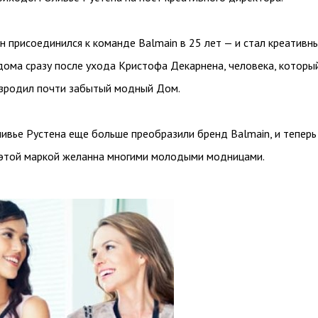
н присоединился к команде Balmain в 25 лет — и стал креативн
ома сразу после ухода Кристофа Декарнена, человека, которы
озродил почти забытый модный Дом.
ивье Рустена еще больше преобразили бренд Balmain, и теперь
этой маркой желанна многими молодыми модницами.