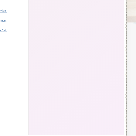
vice.
инки.
нам.