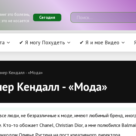
инг это болезнь,
Сегодня
 это не косается
та
✔ Я могу Похудеть
✔ Я и мое Видео
ннер Кендалл - «Мода»
нер Кендалл - «Мода»
все люди, не безразличные к моде, имеют любимый бренд, иног
. Кто-то обожает Chanel, Christian Dior, а мне полюбился Balmai
риходом Оливье Рустена на пост креативного директора.