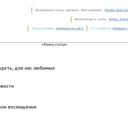
Цитирование статьи, картинки - фото скриншот -
Rambler News Ser
Иллюстрация к статье -
Яндекс. Карт
Общие правила
поведения на сайте.
Есть вопросы.
Напишите 
идеть, для нас любимых
овости
вои восхищения