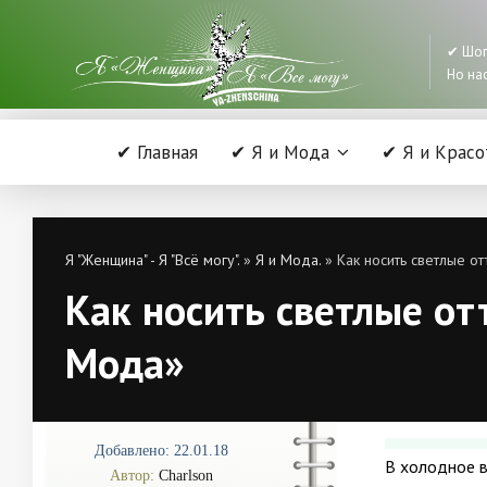
✔ Шоп
Но нас
✔ Главная
✔ Я и Мода
✔ Я и Красо
Я "Женщина" - Я "Всё могу".
»
Я и Мода.
» Как носить светлые от
Как носить светлые отт
Мода»
Добавлено: 22.01.18
В холодное в
Автор:
Charlson