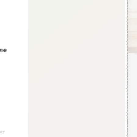
ле
PST