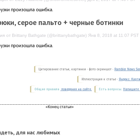
рузки произошла ошибка.
юки, серое пальто + черные ботинки
я от Brittany Bathgate (@brittanybathgate) Янв 8, 2018 at 11:07 PST
рузки произошла ошибка.
Цитирование статьи, картинки - фото скриншот -
Rambler News Ser
Иллюстрация к статье -
Яндекс. Карт
Общие правила
поведения на сайте.
Есть вопросы.
Напишите 
идеть, для нас любимых