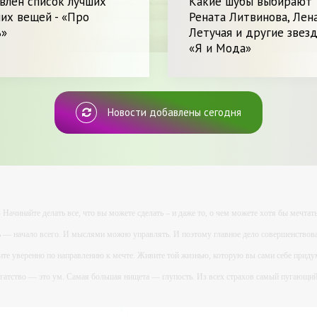
влен список лучших
Какие шубы выбирают
их вещей - «Про
Рената Литвинова, Лен
ь»
Летучая и другие звезд
«Я и Мода»
Новости добавлены сегодня
- Начинайте делать все, что вы можете сделать – и даже то, о чем можете хотя бы мечтать
ь — начало всего. И мыслями можно управлять. И поэтому главное дело совершенствова
ите уверенно по направлению к мечте. Живите той жизнью, которую вы сами себе приду
огатство — это ум. Самая большая нищета — глупость. Из всех страхов самый пугающ
ь с хорошим советом, это пропустить его мимо ушей. Он никогда не бывает полезен ником