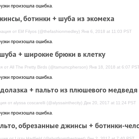
рузки произошла ошибка.
жинсы, ботинки + шуба из экомеха
ация от Elif Filyos (@thefashionmedley) Янв 6, 2018 at 11:03 PST
рузки произошла ошибка.
шуба + широкие брюки в клетку
 от All The Pretty Birds (@tamumcpherson) Янв 18, 2018 at 6:07 PS
рузки произошла ошибка.
одолазка + пальто из плюшевого медведя
ия от alyssa coscarelli (@alyssainthecity) Дек 20, 2017 at 11:24 PST
рузки произошла ошибка.
альто, обрезанные джинсы + ботинки-чел
ция от Lizzy Hadfield (@shotfromthestreet) Дек 2, 2017 at 7:40 PST