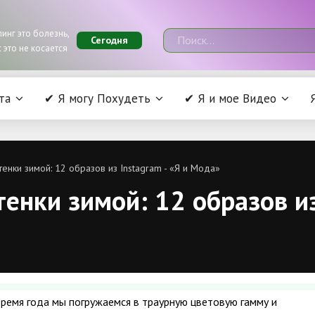
инг это болезнь,
Сегодня
 это не косается
та
✔ Я могу Похудеть
✔ Я и мое Видео
тенки зимой: 12 образов из Instagram - «Я и Мода»
енки зимой: 12 образов из
ремя года мы погружаемся в траурную цветовую гамму и