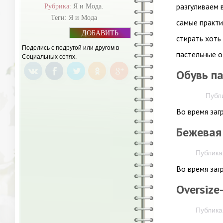
разгуливаем 
Рубрика:
Я и Мода.
Теги:
Я и Мода
самые практи
ДОБАВИТЬ
стирать хоть
БАННЕР
Поделись с подругой или другом в
пастельные о
Социальных сетях.
Обувь па
Публи
Во время заг
Бежевая
Публикац
Во время заг
Oversize
Публикац