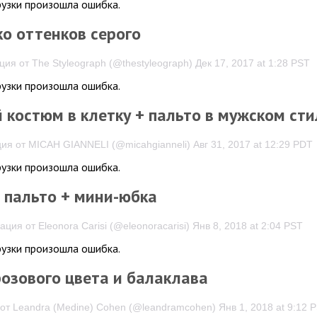
рузки произошла ошибка.
о оттенков серого
ия от The Styleograph (@thestyleograph) Дек 17, 2017 at 1:28 PST
рузки произошла ошибка.
костюм в клетку + пальто в мужском сти
ия от MICAH GIANNELI (@micahgianneli) Авг 31, 2017 at 12:29 PDT
рузки произошла ошибка.
 пальто + мини-юбка
ация от Eleonora Carisi (@eleonoracarisi) Янв 8, 2018 at 2:04 PST
рузки произошла ошибка.
розового цвета и балаклава
от Leandra (Medine) Cohen (@leandramcohen) Янв 1, 2018 at 9:12 