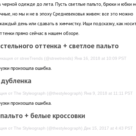
в черной одежде до лета. Пусть светлые пальто, брюки и юбки н
чные, но мы и не в эпоху Средневековья живем: все это можно
 каждый день или сдавать в химчистку. Ищи подсказку, как носи
ттенки прямо сейчас в нашем обзоре.
стельного оттенка + светлое пальто
кация от streeTrends (@streetrends) Янв 16, 2018 at 10:09 PST
рузки произошла ошибка.
 дубленка
ия от The Styleograph (@thestyleograph) Янв 9, 2018 at 11:11 PST
рузки произошла ошибка.
-пальто + белые кроссовки
ия от The Styleograph (@thestyleograph) Дек 15, 2017 at 4:43 PST