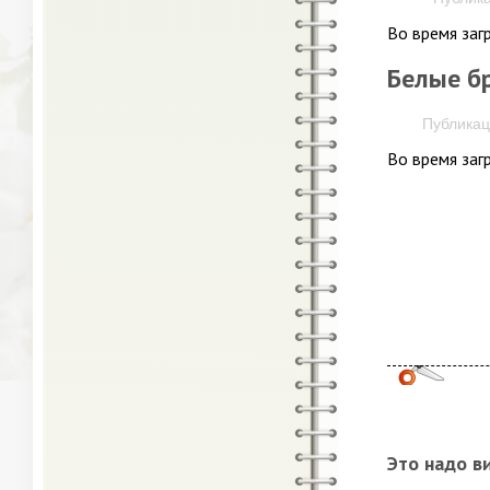
Во время заг
Белые бр
Публикаци
Во время заг
Это надо в