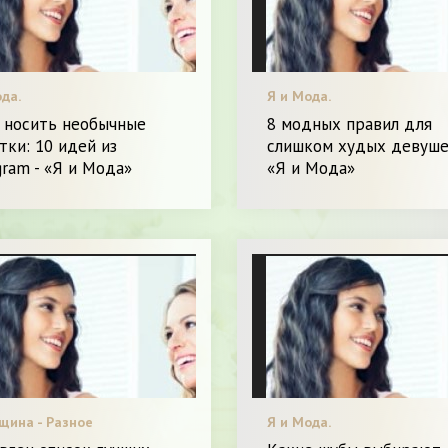
да.
Я и Мода.
м носить необычные
8 модных правил для
тки: 10 идей из
слишком худых девуше
gram - «Я и Мода»
«Я и Мода»
щина - Разное
Я и Мода.