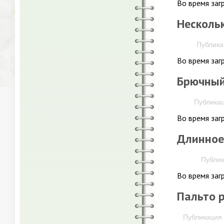
Во время заг
Нескольк
Публикац
Во время заг
Брючный 
Публикац
Во время заг
Длинное
Публик
Во время заг
Пальто 
Публикация 