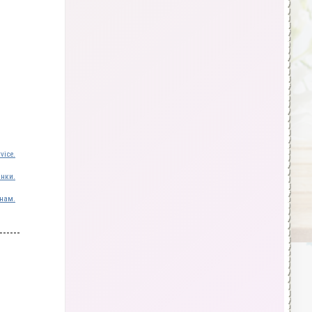
vice.
инки.
нам.