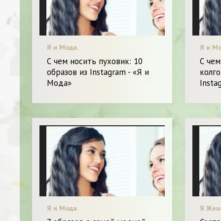
Я и Мода.
Я и Мо
С чем носить пуховик: 10
С че
образов из Instagram - «Я и
колго
Мода»
Insta
Я и Мода.
Я Жен