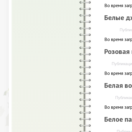
Во время заг
Белые д
Публик
Во время заг
Розовая 
Публикация
Во время заг
Белая в
Публикац
Во время заг
Белое п
Публика