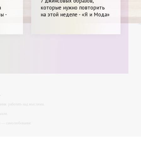
7 джинсовых образов,
а
которые нужно повторить
ы -
на этой неделе - «Я и Мода»
.
ния: работать над мыслями.
мали.
ий — самолюбование.
у, кроме того, кто его дал.