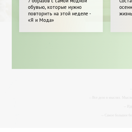
7 образов с самой модной
Соста
обувью, которые нужно
осенн
повторить на этой неделе -
жизн
«Я и Мода»
-
-- Все дело в мыслях. Мысл
-- Ид
-- Самое большое б
-- Лучшее, что можно сделат