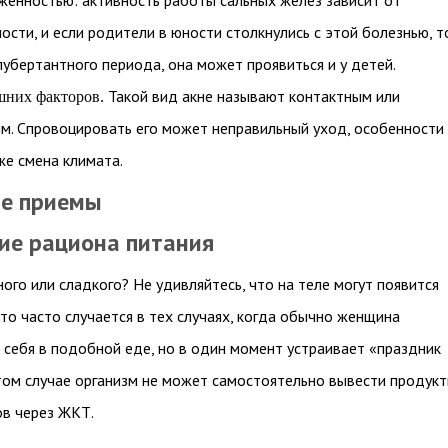
енностью: активность работы сальных желез зависит от
ости, и если родители в юности столкнулись с этой болезнью, т
убертантного периода, она может проявиться и у детей.
Такой вид акне называют контактным или
шних факторов.
м. Спровоцировать его может неправильный уход, особенности
же смена климата.
е приемы
ие рациона питания
ого или сладкого? Не удивляйтесь, что на теле могут появится
Это часто случается в тех случаях, когда обычно женщина
 себя в подобной еде, но в один момент устраивает «праздник
том случае организм не может самостоятельно вывести продук
в через ЖКТ.