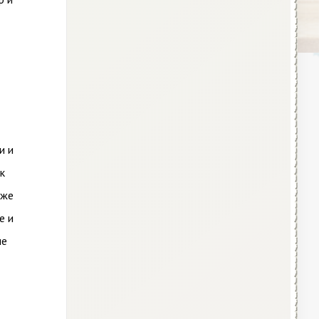
и и
к
оже
е и
ые