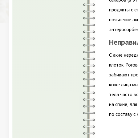
продукты с е
появление ак
энтеросорбен
Неправи
С акне неред
клеток. Рого
забивают про
коже лица мы
тела часто в
на спине, дл
по составу с