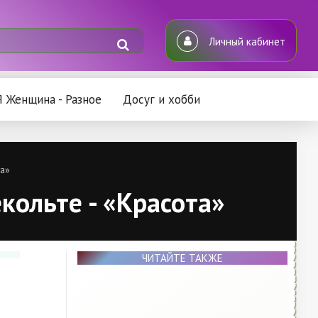
Личный кабинет
Я Женщина - Разное
Досуг и хобби
та»
екольте - «Красота»
ЧИТАЙТЕ ТАКЖЕ