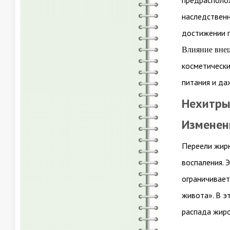
предрасполож
наследственн
достижении п
Влияние вне
косметически
питания и да
Нехитры
Изменен
Переели жирн
воспаления. 
ограничивает
живота». В э
распада жиро