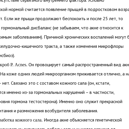
исутствие серьезного внутреннего фактора. Условно
кой нормой считается появление прыщей в подростковом возр
ет. Если же прыщи продолжают беспокоить и после 25 лет, то
 гормональный дисбаланс (не забываем, что акне относится к
имым заболеваниям). Причиной хронических воспалений могут 
елудочно-кишечного тракта, а также изменения микрофлоры
исбиоз).
Он провоцирует самый распространенный вид акн
роб Р. Acnes.
На коже одних людей микроорганизм приживается отлично, а н
 нет. Связано это с составом кожного сала (он, кстати,
ся именно из-за гормональных нарушений – в частности,
овня гормона тестостерона). Именно оно служит прекрасной
итания и размножения возбудителя заболевания.
Иногда акне объясняется генетической
аботка кожного сала.