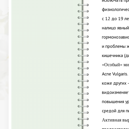
исключать пр
физиологичес
с 12 до 19 л
налицо явный
гормонозавис
и проблемы ж
кишечника (д
«Особый» мик
А
cne V
ulgaris.
коже других –
видоизменяет
повышения ур
средой для п
Активная выр