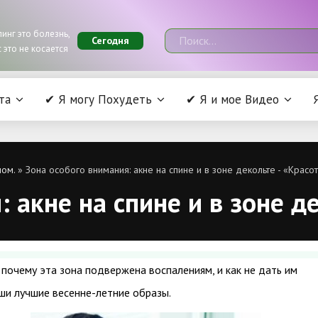
инг это болезнь,
Сегодня
 это не косается
та
✔ Я могу Похудеть
✔ Я и мое Видео
лом.
» Зона особого внимания: акне на спине и в зоне декольте - «Красо
 акне на спине и в зоне д
 почему эта зона подвержена воспалениям, и как не дать им
ши лучшие весенне-летние образы.