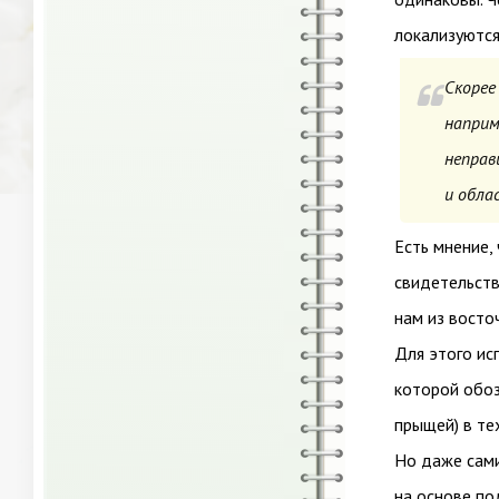
локализуются
Скорее
наприм
неправ
и обла
Есть мнение,
свидетельств
нам из восто
Для этого ис
которой обоз
прыщей) в те
Но даже сами
на основе по