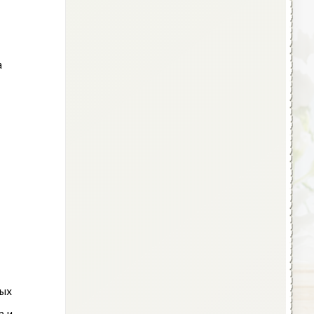
а
тых
р и