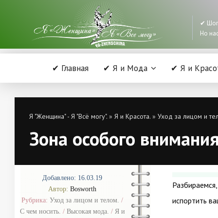
✔ Шоп
Но нас
✔ Главная
✔ Я и Мода
✔ Я и Красо
Я "Женщина" - Я "Всё могу".
»
Я и Красота.
»
Уход за лицом и те
Зона особого внимания:
Добавлено: 16.03.19
Разбираемся,
Автор:
Bosworth
испортить ва
Рубрика:
Уход за лицом и телом.
/
С чем носить.
/
Высокая мода.
/
Я и