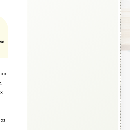
те
о к
.
ах
ноз