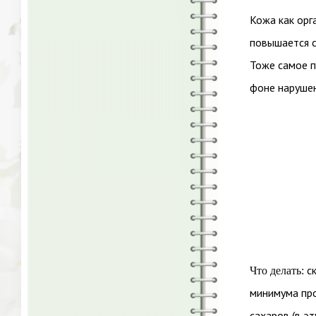
Кожа как орг
повышается с
Тоже самое п
фоне нарушен
ск
Что делать:
минимума про
сахаров (в э