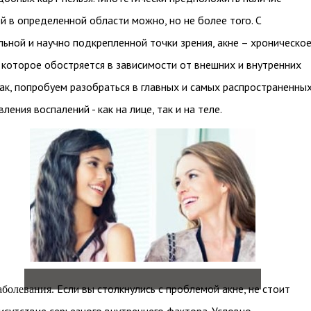
й в определенной области можно, но не более того. С
ьной и научно подкрепленной точки зрения, акне – хроническо
 которое обостряется в зависимости от внешних и внутренних
ак, попробуем разобраться в главных и самых распространенны
ления воспалений - как на лице, так и на теле.
Если вы столкнулись с проблемой акне, не стоит
аболевания.