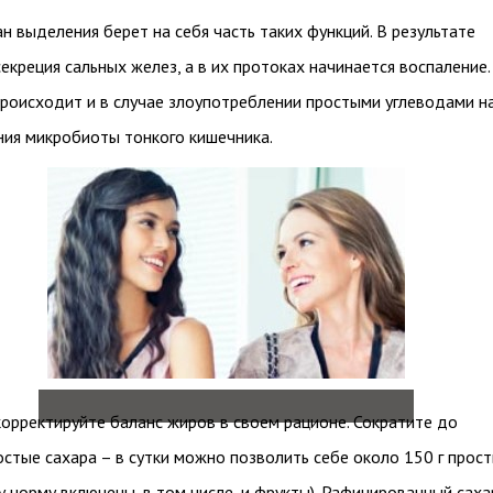
ан выделения берет на себя часть таких функций. В результате
екреция сальных желез, а в их протоках начинается воспаление.
роисходит и в случае злоупотреблении простыми углеводами н
ия микробиоты тонкого кишечника.
орректируйте баланс жиров в своем рационе. Сократите до
стые сахара – в сутки можно позволить себе около 150 г прос
ту норму включены, в том числе, и фрукты). Рафинированный саха