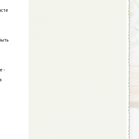
асте
быть
е -
а