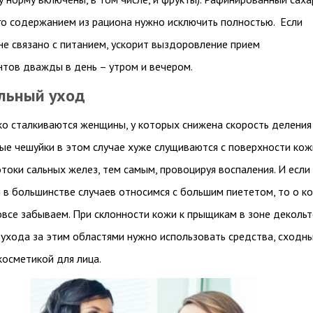
го содержанием из рациона нужно исключить полностью. Если
не связано с питанием, ускорит выздоровление прием
тов дважды в день – утром и вечером.
льный уход
ко сталкиваются женщины, у которых снижена скорость деления
вые чешуйки в этом случае хуже слущиваются с поверхности кож
токи сальных желез, тем самым, провоцируя воспаления. И если 
 в большинстве случаев относимся с большим пиететом, то о к
овсе забываем. При склонности кожи к прыщикам в зоне декольт
я ухода за этим областями нужно использовать средства, сходн
 косметикой для лица.