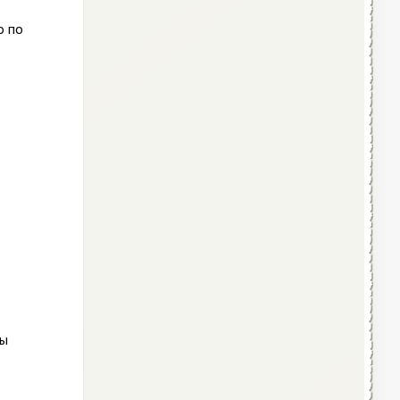
о по
ты