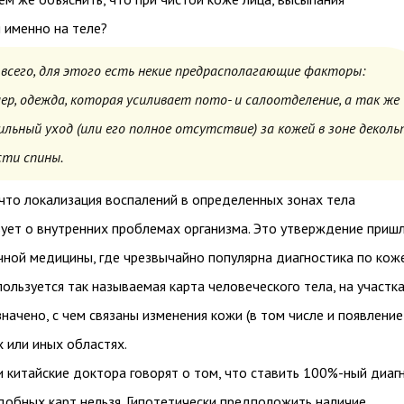
 именно на теле?
 всего, для этого есть некие предрасполагающие факторы:
ер, одежда, которая усиливает пото- и салоотделение, а так же
ильный уход (или его полное отсутствие) за кожей в зоне деколь
сти спины.
 что локализация воспалений в определенных зонах тела
ует о внутренних проблемах организма. Это утверждение пришл
чной медицины, где чрезвычайно популярна диагностика по коже
пользуется так называемая карта человеческого тела, на участк
начено, с чем связаны изменения кожи (в том числе и появление
х или иных областях.
 китайские доктора говорят о том, что ставить 100%-ный диаг
добных карт нельзя. Гипотетически предположить наличие