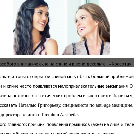
ольте и топы с открытой спиной могут быть большой проблемой
ди и спине часто появляются малопривлекательные высыпания. О
ричина подобных эстетических проблем и как от них избавиться,
ссказать
Наталью Григорьеву, специалиста по anti-age медицине,
.
 директора клиники Premium Aesthetics
ого главного: причины появления прыщиков (акне) на лице и теле
ем же объяснить, что при чистой коже лица, высыпания