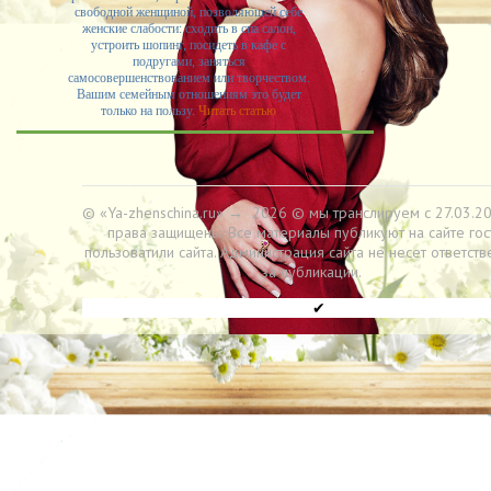
свободной женщиной, позволяющей себе
женские слабости: сходить в спа салон,
устроить шопинг, посидеть в кафе с
подругами, заняться
самосовершенствованием или творчеством.
Вашим семейным отношениям это будет
только на пользу.
Читать статью
© «Ya-zhenschina.ru»
→
2026
© мы транслируем с 27.03.20
права защищены. Все материалы публикуют на сайте гос
пользоватили сайта. Администрация сайта не несет ответств
за публикации.
✔