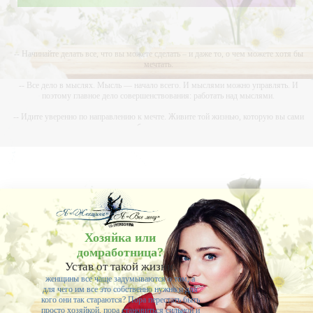
-- Начинайте делать все, что вы можете сделать – и даже то, о чем можете хотя бы
мечтать.
-- Все дело в мыслях. Мысль — начало всего. И мыслями можно управлять. И
поэтому главное дело совершенствования: работать над мыслями.
-- Идите уверенно по направлению к мечте. Живите той жизнью, которую вы сами
себе придумали.
-- Самое большое богатство — это ум. Самая большая нищета — глупость. Из всех
страхов самый пугающий — самолюбование.
-- Лучшее, что можно сделать с хорошим советом, это пропустить его мимо ушей. Он
никогда не бывает полезен никому, кроме того, кто его дал.
-- Люблю давать советы и очень не люблю, когда их дают мне.
Хозяйка или
домработница?
Устав от такой жизни,
женщины все чаще задумываются о том, а
для чего им все это собственно нужно и для
кого они так стараются? Пора перестать быть
просто хозяйкой, пора становиться сильной и