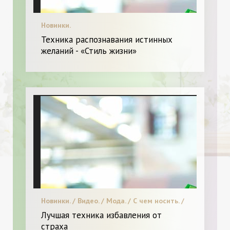
Новинки.
Техника распознавания истинных
желаний - «Стиль жизни»
Новинки. / Видео. / Мода. / С чем носить. /
Высокая мода. / Битва стилистов. / Диета
Лучшая техника избавления от
и питание. / Я Женщина - Разное
страха