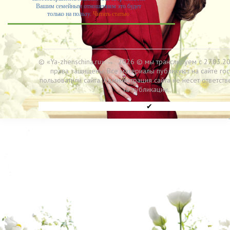
Вашим семейным отношениям это будет
только на пользу.
Читать статью
© «Ya-zhenschina.ru»
→
2026
© мы транслируем с 27.03.20
права защищены. Все материалы публикуют на сайте гос
пользоватили сайта. Администрация сайта не несет ответств
за публикации.
✔