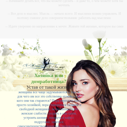
-- Начинайте делать все, что вы можете сделать – и даже то, о чем можете хотя бы
мечтать.
-- Все дело в мыслях. Мысль — начало всего. И мыслями можно управлять. И
поэтому главное дело совершенствования: работать над мыслями.
-- Идите уверенно по направлению к мечте. Живите той жизнью, которую вы сами
себе придумали.
-- Самое большое богатство — это ум. Самая большая нищета — глупость. Из всех
страхов самый пугающий — самолюбование.
-- Лучшее, что можно сделать с хорошим советом, это пропустить его мимо ушей. Он
никогда не бывает полезен никому, кроме того, кто его дал.
-- Люблю давать советы и очень не люблю, когда их дают мне.
Хозяйка или
домработница?
Устав от такой жизни,
женщины все чаще задумываются о том, а
для чего им все это собственно нужно и для
кого они так стараются? Пора перестать быть
просто хозяйкой, пора становиться сильной и
свободной женщиной, позволяющей себе
женские слабости: сходить в спа салон,
устроить шопинг, посидеть в кафе с
подругами, заняться
самосовершенствованием или творчеством.