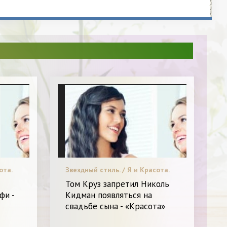
ота.
Звездный стиль. / Я и Красота.
Том Круз запретил Николь
фи -
Кидман появляться на
свадьбе сына - «Красота»