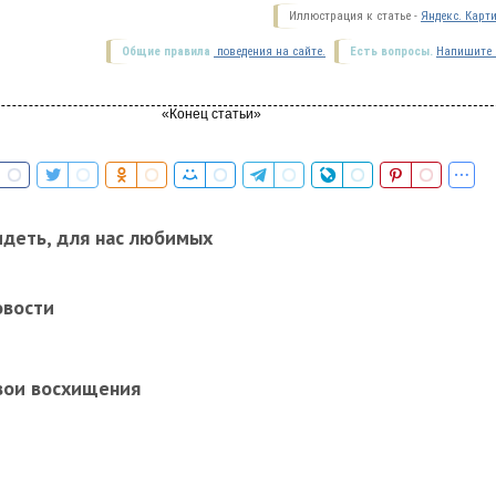
Иллюстрация к статье -
Яндекс. Карт
Общие правила
поведения на сайте.
Есть вопросы.
Напишите 
идеть, для нас любимых
овости
вои восхищения