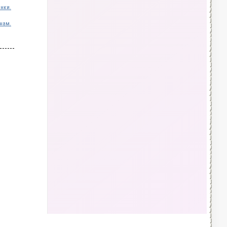
инки.
нам.