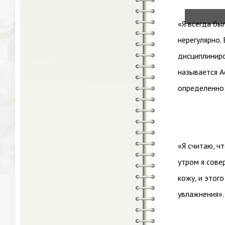
«Я всегда бы
нерегулярно.
дисциплиниро
называется Ae
определенно 
«Я считаю, ч
утром я сове
кожу, и этог
увлажнения».