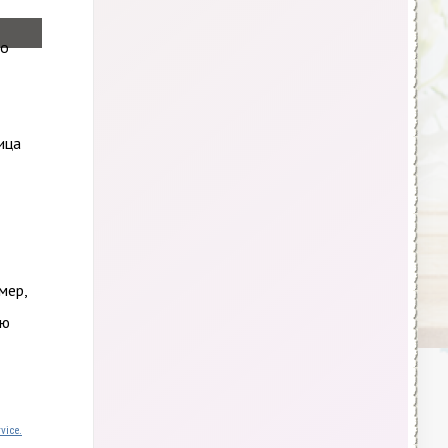
ло
ица
мер,
аю
vice.