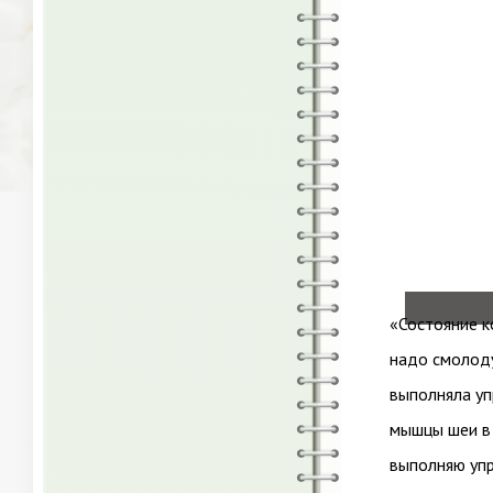
«Состояние к
надо смолоду
выполняла уп
мышцы шеи в 
выполняю упр