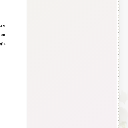
ься
так
ой».