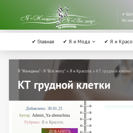
✔ Шоп
Но нас
✔ Главная
✔ Я и Мода
✔ Я и Красо
Я "Женщина" - Я "Всё могу".
»
Я и Красота.
» КТ грудной клетки
КТ грудной клетки
Добавлено: 30.01.25
Автор:
Admin_Ya-zhenschina
Рубрика:
Я и Красота.
ДОБАВИТЬ