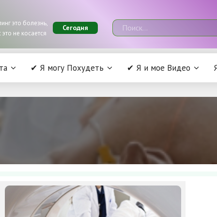
инг это болезнь,
Сегодня
 это не косается
та
✔ Я могу Похудеть
✔ Я и мое Видео