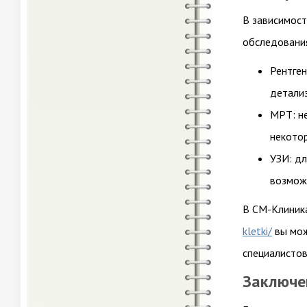
В зависимост
обследовани
Рентген
детализ
МРТ: н
некотор
УЗИ: дл
возможн
В СМ-Клини
kletki/
вы мож
специалистов
Заключе