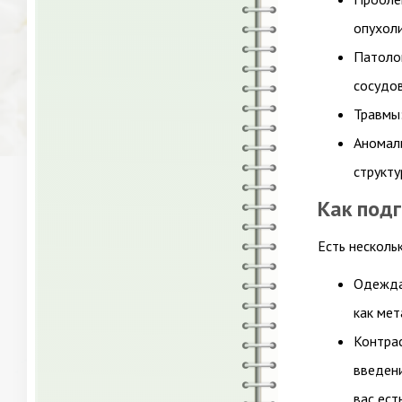
опухоли
Патолог
сосудов
Травмы
Аномал
структу
Как под
Есть несколь
Одежда
как мет
Контра
введени
вас ест