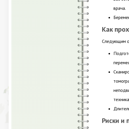
врача.
Береме
Как про
Следующим о
Подгото
перемес
Сканиро
томогра
неподв
техника
Длитель
Риски и 