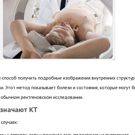
 способ получить подробные изображения внутренних структур
ки. Этот метод показывает болези и состояния, которые могут 
 обычном рентгеновском исследовании.
азначают КТ
случаях:
ы с легкими: если у пациента есть подозрения на пневмонию,