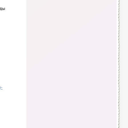
оды
y-