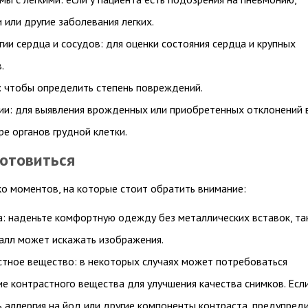
 или другие заболевания легких.
ии сердца и сосудов: для оценки состояния сердца и крупных
.
: чтобы определить степень повреждений.
ии: для выявления врожденных или приобретенных отклонений 
ре органов грудной клетки.
готовиться
ко моментов, на которые стоит обратить внимание:
: наденьте комфортную одежду без металлических вставок, та
алл может искажать изображения.
стное вещество: в некоторых случаях может потребоваться
е контрастного вещества для улучшения качества снимков. Если
ь аллергия на йод или другие компоненты контраста, предупред