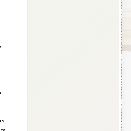
в
к
 у
ите