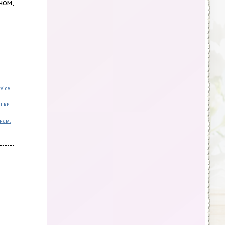
чом,
vice.
инки.
нам.