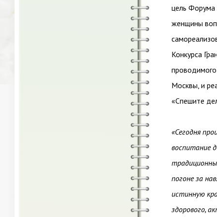
цель Форума 
женщины вопр
самореализов
Конкурса Гра
проводимого
Москвы, и ре
«Спешите дел
«Сегодня про
воспитание д
традиционные
погоне за на
истинную кра
здорового, а