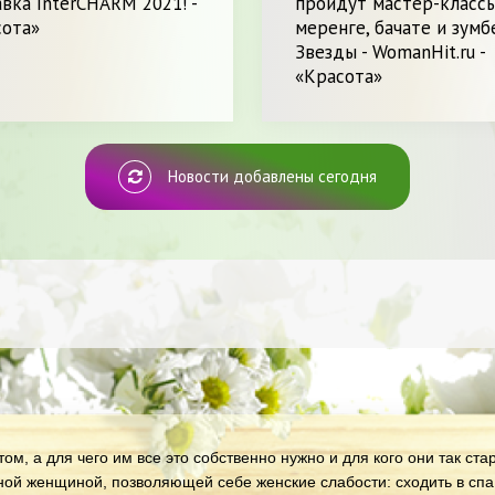
вка InterCHARM 2021! -
пройдут мастер-класс
сота»
меренге, бачате и зумбе
Звезды - WomanHit.ru -
«Красота»
Новости добавлены сегодня
ом, а для чего им все это собственно нужно и для кого они так ст
ной женщиной, позволяющей себе женские слабости: сходить в спа 