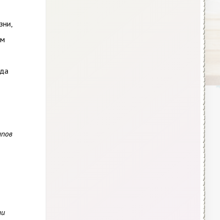
зни,
ем
ода
ипов
ти