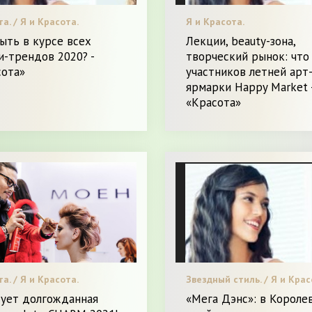
а. / Я и Красота.
Я и Красота.
ыть в курсе всех
Лекции, beauty-зона,
-трендов 2020? -
творческий рынок: что
сота»
участников летней арт
ярмарки Happy Market 
«Красота»
а. / Я и Красота.
Звездный стиль. / Я и Крас
тует долгожданная
«Мега Дэнс»: в Короле