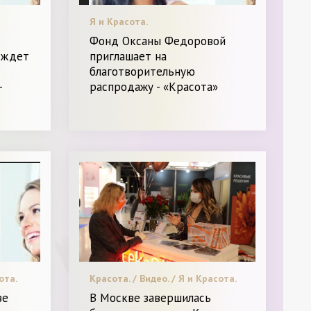
Я и Красота.
Фонд Оксаны Федоровой
 ждет
приглашает на
-
благотворительную
-
распродажу - «Красота»
ота.
Красота. / Видео. / Я и Красота.
ве
В Москве завершилась