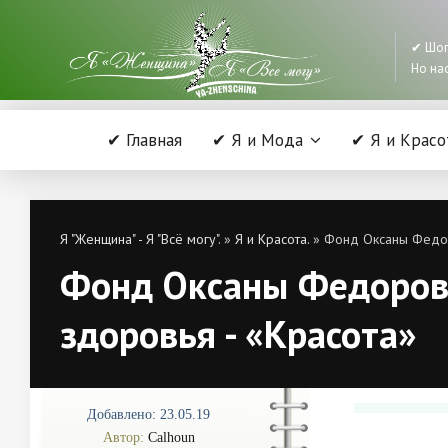
✔ Шоп
Но нас
✔ Главная
✔ Я и Мода
✔ Я и Красо
Я "Женщина" - Я "Всё могу".
»
Я и Красота.
» Фонд Оксаны Федор
Фонд Оксаны Федорово
здоровья - «Красота»
Добавлено: 23.05.19
Автор:
Calhoun