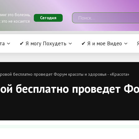
инг это болезнь,
Сегодня
 это не косается
та
✔ Я могу Похудеть
✔ Я и мое Видео
овой бесплатно проведет Форум красоты и здоровья - «Красота»
й бесплатно проведет Фо