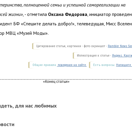
теринства, полноценной семьи и успешной самореализации на
сей жизни»
, - отметила
Оксана Федорова
, инициатор проведен
идент БФ «Спешите делать добро!», телеведущая, Мисс Вселен
тор МВЦ «Музей Моды».
Цитирование статьи, картинки - фото скриншот -
Rambler News Ser
Иллюстрация к статье -
Яндекс. Карт
Общие правила
поведения на сайте.
Есть вопросы.
Напишите 
идеть, для нас любимых
овости