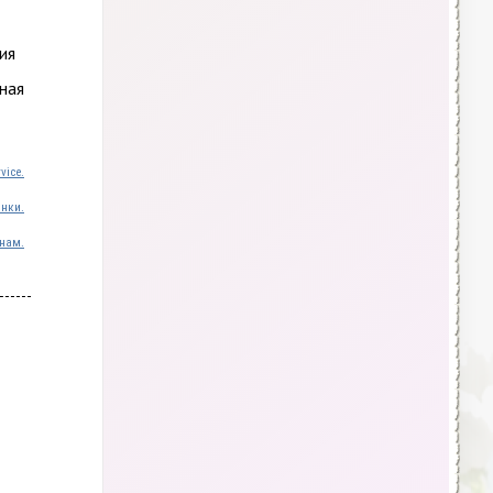
ия
ная
vice.
инки.
нам.