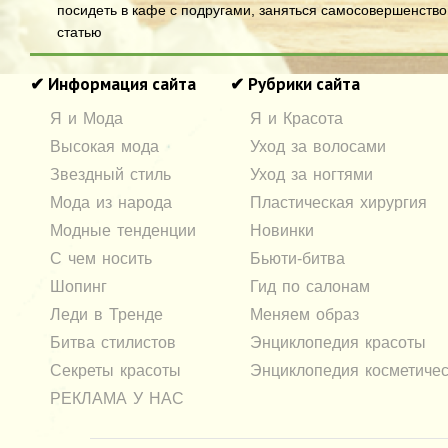
посидеть в кафе с подругами, заняться самосовершенств
статью
✔ Информация сайта
✔ Рубрики сайта
Я и Мода
Я и Красота
Высокая мода
Уход за волосами
Звездный стиль
Уход за ногтями
Мода из народа
Пластическая хирургия
Модные тенденции
Новинки
С чем носить
Бьюти-битва
Шопинг
Гид по салонам
Леди в Тренде
Меняем образ
Битва стилистов
Энциклопедия красоты
Секреты красоты
Энциклопедия косметичес
РЕКЛАМА У НАС