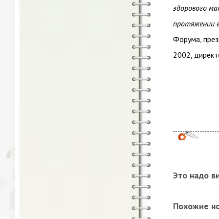
здорового ма
протяжении в
Форума, през
2002, дирек
Это надо в
Похожие н