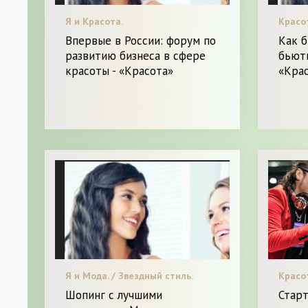
Я и Красота.
Красот
Впервые в России: форум по
Как б
развитию бизнеса в сфере
бьюти
красоты - «Красота»
«Кра
Я и Мода. / Звездный стиль.
Красот
Шопинг с лучшими
Стар