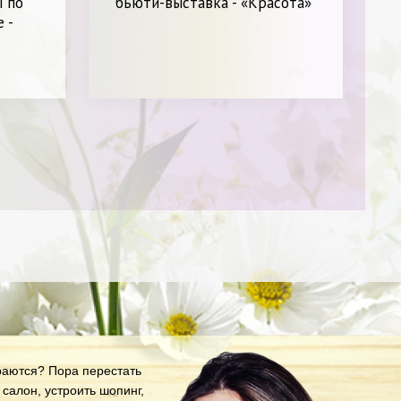
ы по
бьюти-выставка - «Красота»
 -
араются? Пора перестать
салон, устроить шопинг,