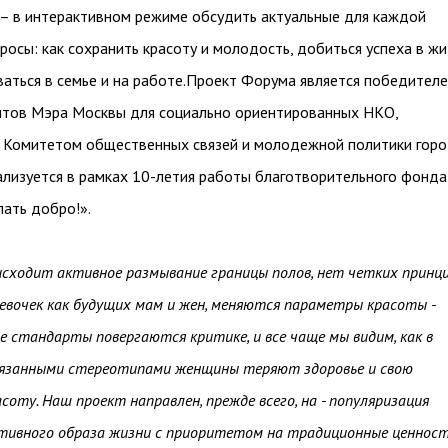
– в интерактивном режиме обсудить актуальные для каждой
осы: как сохранить красоту и молодость, добиться успеха в жи
аться в семье и на работе.Проект Форума является победител
нтов Мэра Москвы для социально ориентированных НКО,
 Комитетом общественных связей и молодежной политики гор
ализуется в рамках 10-летия работы благотворительного фонда
ать добро!».
исходит активное размывание границы полов, нет четких принц
евочек как будущих мам и жен, меняются параметры красоты -
 стандарты повергаются критике, и все чаще мы видим, как в
вязанными стереотипами женщины теряют здоровье и свою
соту. Наш проект направлен, прежде всего, на - популяризация
ктивного образа жизни с приоритетом на традиционные ценнос