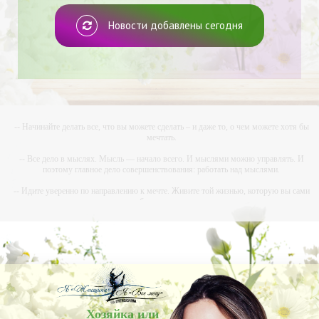
Новости добавлены сегодня
-- Начинайте делать все, что вы можете сделать – и даже то, о чем можете хотя бы
мечтать.
-- Все дело в мыслях. Мысль — начало всего. И мыслями можно управлять. И
поэтому главное дело совершенствования: работать над мыслями.
-- Идите уверенно по направлению к мечте. Живите той жизнью, которую вы сами
себе придумали.
-- Самое большое богатство — это ум. Самая большая нищета — глупость. Из всех
страхов самый пугающий — самолюбование.
-- Лучшее, что можно сделать с хорошим советом, это пропустить его мимо ушей. Он
никогда не бывает полезен никому, кроме того, кто его дал.
-- Люблю давать советы и очень не люблю, когда их дают мне.
Хозяйка или