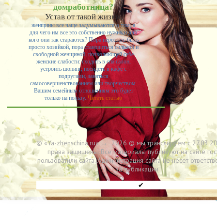
домработница?
Устав от такой жизни,
женщины все чаще задумываются о том, а
для чего им все это собственно нужно и для
кого они так стараются? Пора перестать быть
просто хозяйкой, пора становиться сильной и
свободной женщиной, позволяющей себе
женские слабости: сходить в спа салон,
устроить шопинг, посидеть в кафе с
подругами, заняться
самосовершенствованием или творчеством.
Вашим семейным отношениям это будет
только на пользу.
Читать статью
© «Ya-zhenschina.ru»
→
2026
© мы транслируем с 27.03.20
права защищены. Все материалы публикуют на сайте гос
пользоватили сайта. Администрация сайта не несет ответств
за публикации.
✔