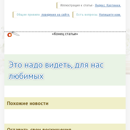
Иллюстрация к статье -
Яндекс. Картинки.
Общие правила
поведения на сайте.
Есть вопросы.
Напишите нам.
Это надо видеть, для нас
любимых
Похожие новости
Оставить свои восхищения