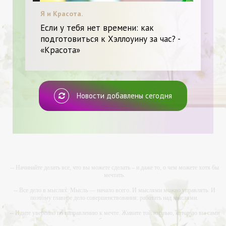
Я и Красота.
Если у тебя нет времени: как
подготовиться к Хэллоуину за час? -
«Красота»
Новости добавлены сегодня
-- Начинайте делать все, что вы можете сделать – и даже то, о чем можете хотя бы
мечтать.
-- Все дело в мыслях. Мысль — начало всего. И мыслями можно управлять. И
поэтому главное дело совершенствования: работать над мыслями.
-- Идите уверенно по направлению к мечте. Живите той жизнью, которую вы сами
себе придумали.