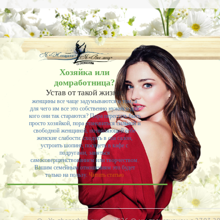
-- Самое большое богатство — это ум. Самая большая нищета — глупость. Из всех
страхов самый пугающий — самолюбование.
-- Лучшее, что можно сделать с хорошим советом, это пропустить его мимо ушей. Он
никогда не бывает полезен никому, кроме того, кто его дал.
-- Люблю давать советы и очень не люблю, когда их дают мне.
Хозяйка или
домработница?
Устав от такой жизни,
женщины все чаще задумываются о том, а
для чего им все это собственно нужно и для
кого они так стараются? Пора перестать быть
просто хозяйкой, пора становиться сильной и
свободной женщиной, позволяющей себе
женские слабости: сходить в спа салон,
устроить шопинг, посидеть в кафе с
подругами, заняться
самосовершенствованием или творчеством.
Вашим семейным отношениям это будет
только на пользу.
Читать статью