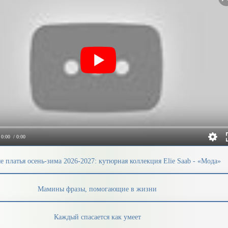
0:00
/ 0:00
е платья осень-зима 2026-2027: кутюрная коллекция Elie Saab - «Мода»
Мамины фразы, помогающие в жизни
Каждый спасается как умеет