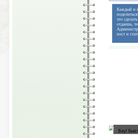
Каждый и к
поделиться
это сделат
отдаешь, т
Администра
пост и стат