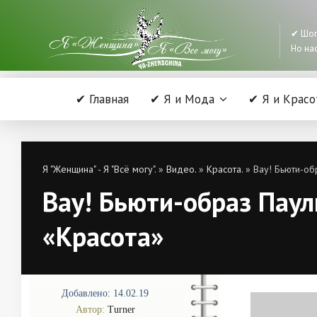
✔ Шоп
Но нас
✔ Главная
✔ Я и Мода
✔ Я и Красо
Я "Женщина" - Я "Всё могу".
»
Видео.
»
Красота.
» Вау! Бьюти-об
Вау! Бьюти-образ Паул
«Красота»
Добавлено: 14.02.19
Автор:
Turner