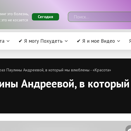
инг это болезнь,
Сегодня
 это не косается
та
✔ Я могу Похудеть
✔ Я и мое Видео
раз Паулины Андреевой, в который мы влюблены - «Красота»
ины Андреевой, в который