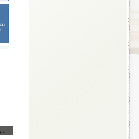
ать
и