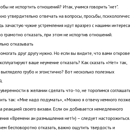
тобы не испортить отношений? Итак, учимся говорить "нет".
жно утвердительно отвечать на вопросы, просьбы, психологиче
дь зачастую чужие устремления идут вразрез с нашими интереса
о грамотно отказать, при этом не испортив отношений.
льно отказывать
помогать друг другу нужно. Но если вы видите, что вами откров
эксплуатируют ваше неумение отказать? Как сказать «Нет» так,
 выглядело грубо и эгоистично? Вот несколько полезных
й.
 уверенности в желании сделать что-то, не торопимся соглашать
ть так: «Мне надо подумать», «Можно я отвечу немного позже
 реакцией своего визави. Если он добивается немедленного
ения «Времени ан размышления нет!») – следует насторожиться.
ем бесповоротно отказать, важно ощутить твердость и