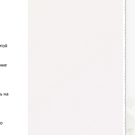
угой
ние
ь на
но