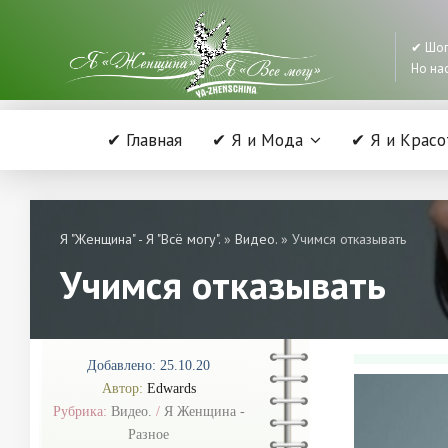
✔ Шоп
Но нас
✔ Главная
✔ Я и Мода
✔ Я и Красо
Я "Женщина" - Я "Всё могу".
»
Видео.
» Учимся отказывать
Учимся отказывать
Добавлено: 25.10.20
Автор:
Edwards
Рубрика:
Видео.
/
Я Женщина -
Разное