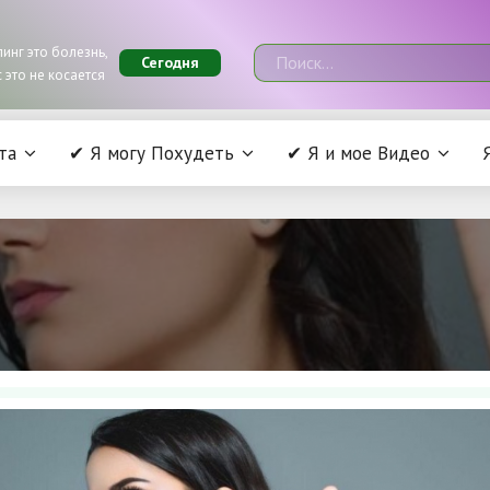
инг это болезнь,
Сегодня
 это не косается
та
✔ Я могу Похудеть
✔ Я и мое Видео