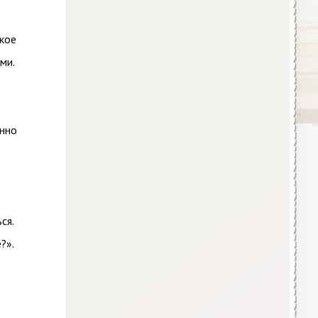
ское
ми.
енно
ся.
?».