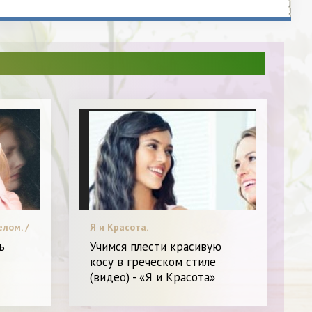
елом. /
Я и Красота.
зное
ь
Учимся плести красивую
косу в греческом стиле
(видео) - «Я и Красота»