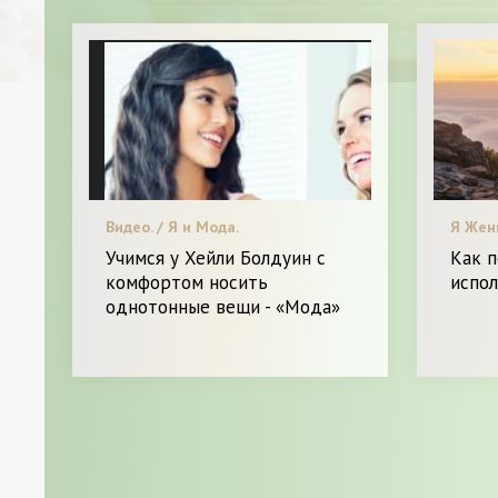
Видео. / Я и Мода.
Я Жен
стиль.
Учимся у Хейли Болдуин с
Как п
Тренд
комфортом носить
испо
/ Нови
однотонные вещи - «Мода»
Диета