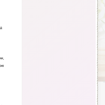
ой
ии,
нюю