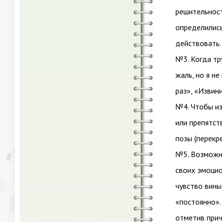
решительност
определились
действовать.
№3. Когда тр
жаль, но я н
раз», «Извин
№4. Чтобы из
или препятст
позы (перекр
№5. Возможно
своих эмоцио
чувство вины
«постоянно».
отметив прич