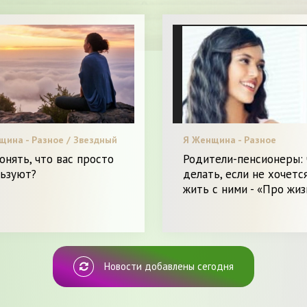
щина - Разное / Звездный
Я Женщина - Разное
 / С чем носить. / Леди в
онять, что вас просто
Родители-пенсионеры: 
е. / Пластическая хирургия
льзуют?
делать, если не хочетс
нки. / Видео. / Мода. /
жить с ними - «Про жиз
 и питание.
Новости добавлены сегодня