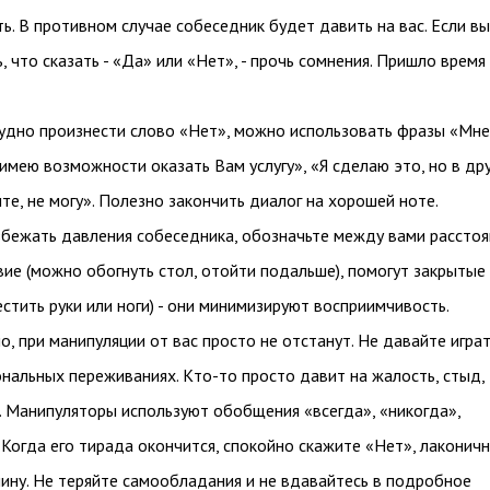
ь. В противном случае собеседник будет давить на вас. Если вы
, что сказать - «Да» или «Нет», - прочь сомнения. Пришло время
удно произнести слово «Нет», можно использовать фразы «Мне
е имею возможности оказать Вам услугу», «Я сделаю это, но в др
ите, не могу». Полезно закончить диалог на хорошей ноте.
бежать давления собеседника, обозначьте между вами расстоя
вие (можно обогнуть стол, отойти подальше), помогут закрытые
естить руки или ноги) - они минимизируют восприимчивость.
, при манипуляции от вас просто не отстанут. Не давайте играт
нальных переживаниях. Кто-то просто давит на жалость, стыд,
. Манипуляторы используют обобщения «всегда», «никогда»,
 Когда его тирада окончится, спокойно скажите «Нет», лаконич
ину. Не теряйте самообладания и не вдавайтесь в подробное