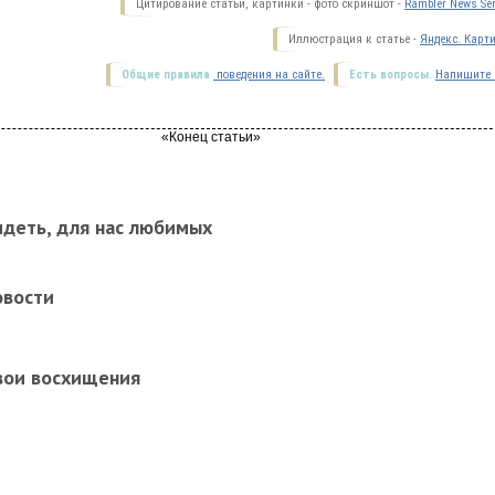
Цитирование статьи, картинки - фото скриншот -
Rambler News Ser
Иллюстрация к статье -
Яндекс. Карт
Общие правила
поведения на сайте.
Есть вопросы.
Напишите 
идеть, для нас любимых
овости
вои восхищения