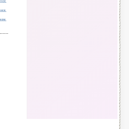
vice.
инки.
нам.