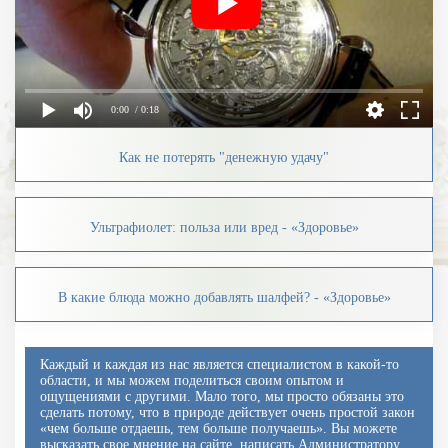
0:00
/ 0:18
Как не потерять "денежную удачу"
Ультрафиолет: польза или вред - «Здоровье»
В какие блюда можно добавлять шалфей? - «Здоровье»
Каждый и каждая из нас является специалистом в какой-то
области, и мы можем поделиться своим опытом и
ощущениями с другими. Мало того, мы просто обязаны это
сделать потому, что в природе действует очень простой закон
«чем больше отдаешь, тем больше получаешь». Вы можете
высказать свое мнение на сайте, написать Администратору