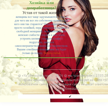
Хозяйка или
домработница?
Устав от такой жизни,
женщины все чаще задумываются о том, а
для чего им все это собственно нужно и для
кого они так стараются? Пора перестать быть
просто хозяйкой, пора становиться сильной и
свободной женщиной, позволяющей себе
женские слабости: сходить в спа салон,
устроить шопинг, посидеть в кафе с
подругами, заняться
самосовершенствованием или творчеством.
Вашим семейным отношениям это будет
только на пользу.
Читать статью
© «Ya-zhenschina.ru»
→
2026
© мы транслируем с 27.03.20
права защищены. Все материалы публикуют на сайте гос
пользоватили сайта. Администрация сайта не несет ответств
за публикации.
✔