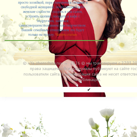
просто хозяйкой, пора становиться сильной и
свободной женщиной, позволяющей себе
женские слабости: сходить в спа салон,
устроить шопинг, посидеть в кафе с
подругами, заняться
самосовершенствованием или творчеством.
Вашим семейным отношениям это будет
только на пользу.
Читать статью
© «Ya-zhenschina.ru»
→
2026
© мы транслируем с 27.03.20
права защищены. Все материалы публикуют на сайте гос
пользоватили сайта. Администрация сайта не несет ответств
за публикации.
✔