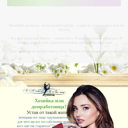
-- Начинайте делать все, что вы можете сделать – и даже то, о чем можете хотя бы
мечтать.
-- Все дело в мыслях. Мысль — начало всего. И мыслями можно управлять. И
поэтому главное дело совершенствования: работать над мыслями.
-- Идите уверенно по направлению к мечте. Живите той жизнью, которую вы сами
себе придумали.
-- Самое большое богатство — это ум. Самая большая нищета — глупость. Из всех
страхов самый пугающий — самолюбование.
-- Лучшее, что можно сделать с хорошим советом, это пропустить его мимо ушей. Он
никогда не бывает полезен никому, кроме того, кто его дал.
-- Люблю давать советы и очень не люблю, когда их дают мне.
Хозяйка или
домработница?
Устав от такой жизни,
женщины все чаще задумываются о том, а
для чего им все это собственно нужно и для
кого они так стараются? Пора перестать быть