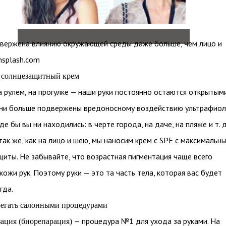
двержена влиянию окружающей среды даже больше, чем лицо и
nsplash.com
ь солнцезащитный крем
а рулем, на прогулке — наши руки постоянно остаются открытыми
они больше подвержены вредоносному воздействию ультрафиол
е бы вы ни находились: в черте города, на даче, на пляже и т. д
 так же, как на лицо и шею, мы наносим крем с SPF с максимальн
иты. Не забывайте, что возрастная пигментация чаще всего
кожи рук. Поэтому руки — это та часть тела, которая вас будет
гда.
регать салонными процедурами
— процедура №1 для ухода за руками. На
ация (биорепарация)