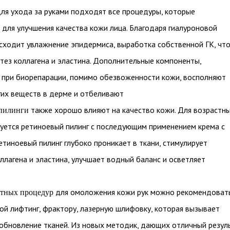
ля ухода за руками подходят все процедуры, которые
 для улучшения качества кожи лица. Благодаря гиалуроновой
сходит увлажнение эпидермиса, выработка собственной ГК, чт
нтез коллагена и эластина. Дополнительные компоненты,
 при биорепарации, помимо обезвоженности кожи, восполняют
их веществ в дерме и отбеливают
также хорошо влияют на качество кожи. Для возрастн
 пилинги
уется ретиноевый пилинг с последующим применением крема с
етиноевый пилинг глубоко проникает в ткани, стимулирует
ллагена и эластина, улучшает водный баланс и осветляет
для омоложения кожи рук можно рекомендоват
атных процедур
й лифтинг, фрактору, лазерную шлифовку, которая вызывает
обновление тканей. Из новых методик, дающих отличный резул