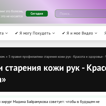
инг это болезнь,
Сегодня
 это не косается
та
✔ Я могу Похудеть
✔ Я и мое Видео
лом.
» 5 правил профилактики старения кожи рук - Красота и здоровье - 
 старения кожи рук - Крас
а»
 хирург Мадина Байрамукова советует: чтобы в будущем не