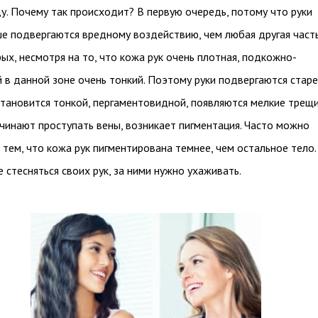
ду. Почему так происходит? В первую очередь, потому что руки
е подвергаются вредному воздействию, чем любая другая част
рых, несмотря на то, что кожа рук очень плотная, подкожно-
 в данной зоне очень тонкий. Поэтому руки подвергаются стар
становится тонкой, пергаментовидной, появляются мелкие трещ
чинают проступать вены, возникает пигментация. Часто можно
с тем, что кожа рук пигментирована темнее, чем остальное тело.
е стесняться своих рук, за ними нужно ухаживать.