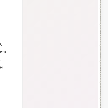
,
ета.
.,
ым