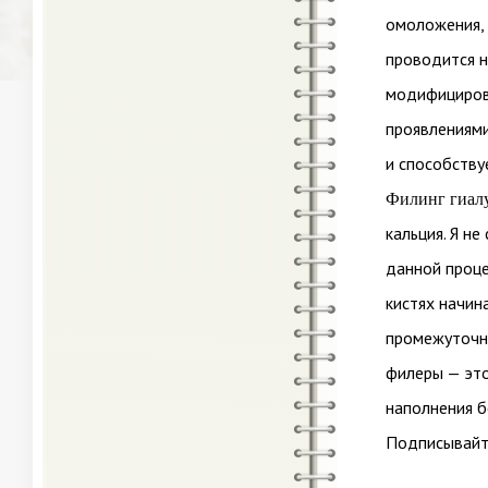
омоложения,
проводится н
модифицирова
проявлениями
и способств
Филинг гиал
кальция. Я н
данной проце
кистях начин
промежуточны
филеры — это
наполнения б
Подписывайте