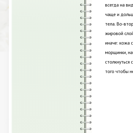
всегда на ви
чаще и дольш
тела. Во-вто
жировой слой
иначе: кожа 
морщинки, на
столкнуться 
того чтобы н