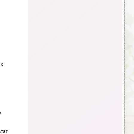
о
ых
ь
ьтат