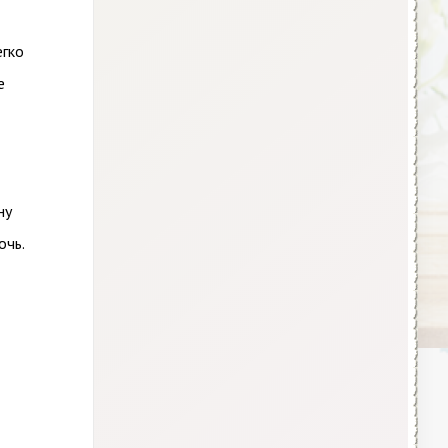
егко
е
ну
очь.