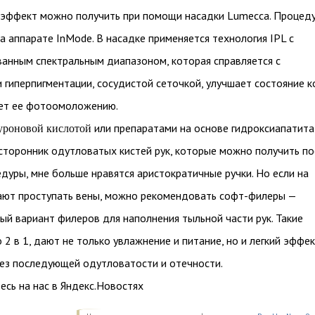
 эффект можно получить при помощи насадки Lumecca. Процед
а аппарате InMode. В насадке применяется технология IPL с
нным спектральным диапазоном, которая справляется с
 гиперпигментации, сосудистой сеточкой, улучшает состояние 
ует ее фотоомоложению.
или препаратами на основе гидроксиапатита
уроновой кислотой
е сторонник одутловатых кистей рук, которые можно получить по
дуры, мне больше нравятся аристократичные ручки. Но если на
ают проступать вены, можно рекомендовать софт-филеры —
й вариант филеров для наполнения тыльной части рук. Такие
 2 в 1, дают не только увлажнение и питание, но и легкий эффе
ез последующей одутловатости и отечности.
сь на нас в Яндекс.Новостях