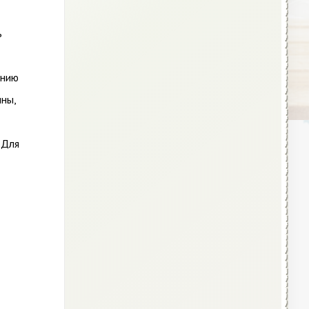
ь
ению
ины,
 Для