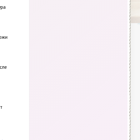
ура
кожи
сле
кт