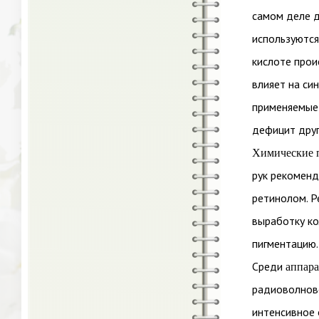
самом деле д
используются
кислоте прои
влияет на си
применяемые
дефицит друг
Химические
рук рекоменд
ретинолом. Р
выработку ко
пигментацию.
Среди
аппар
радиоволново
интенсивное 