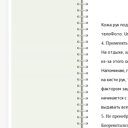
Кожа рук по
телоФото: U
4. Применят
На отдыхе, з
из-за этого 
Напоминаю, гд
на кисти рук,
фактором защ
начинается с 
выдавать все
5. Не пренеб
Биоревитализ