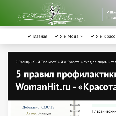
✔ Шоп
Но нас
✔ Главная
✔ Я и Мода
✔ Я и Красо
Я "Женщина" - Я "Всё могу".
»
Я и Красота.
»
Уход за лицом и те
5 правил профилактики
WomanHit.ru - «Красот
Добавлено: 03.07.19
Пластический
Автор:
Зинаида