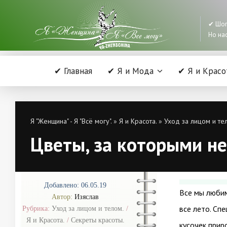
✔ Шоп
Но нас
✔ Главная
✔ Я и Мода
✔ Я и Красо
Я "Женщина" - Я "Всё могу".
»
Я и Красота.
»
Уход за лицом и те
Цветы, за которыми не
Добавлено: 06.05.19
Все мы любим
Автор:
Изяслав
все лето. Спе
Рубрика:
Уход за лицом и телом.
/
Я и Красота.
/
Секреты красоты.
кусочек прир