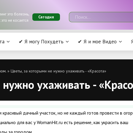
инг это болезнь,
Сегодня
 это не косается
та
✔ Я могу Похудеть
✔ Я и мое Видео
лом.
» Цветы, за которыми не нужно ухаживать - «Красота»
 нужно ухаживать - «Крас
 красивый дачный участок, но не каждый готов провести в ого
циально для вас у WomanHit.ru есть решение, как украсить ваш
оды за городом