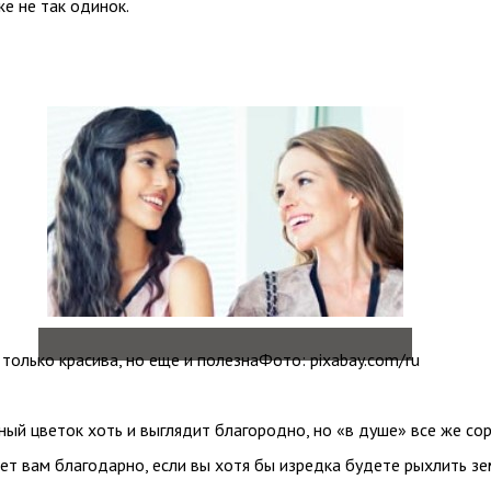
же не так одинок.
 только красива, но еще и полезнаФото: pixabay.com/ru
ный цветок хоть и выглядит благородно, но «в душе» все же сор
ет вам благодарно, если вы хотя бы изредка будете рыхлить з