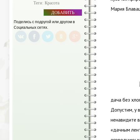
Теги:
Красота
Мария Блава
ДОБАВИТЬ
БАННЕР
Поделись с подругой или другом в
Социальных сетях.
дача без хло
Допустим, у 
ненавидите в
«дачным лент
огороднику х