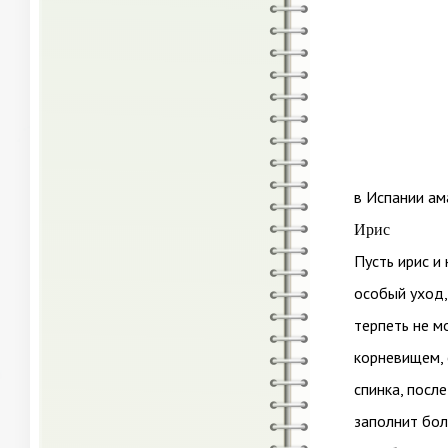
в Испании ам
Ирис
Пусть ирис и
особый уход,
терпеть не м
корневищем, 
спинка, посл
заполнит бол