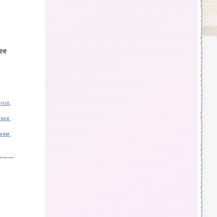
ее
vice.
инки.
нам.