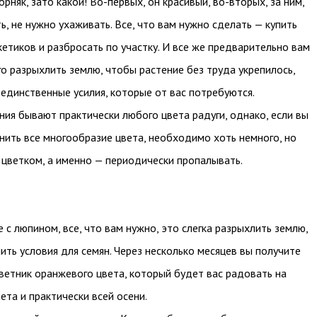
орняк, зато какой! Во-первых, он красивый, во-вторых, за ним,
ь, не нужно ухаживать. Все, что вам нужно сделать — купить
кетиков и разбросать по участку. И все же предварительно вам
о разрыхлить землю, чтобы растение без труда укрепилось,
 единственные усилия, которые от вас потребуются.
ния бывают практически любого цвета радуги, однако, если вы
нить все многообразие цвета, необходимо хоть немного, но
 цветком, а именно — периодически пропалывать.
е с люпином, все, что вам нужно, это слегка разрыхлить землю,
ить условия для семян. Через несколько месяцев вы получите
ветник оранжевого цвета, который будет вас радовать на
ета и практически всей осени.