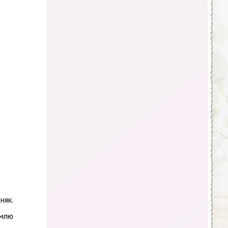
няк.
емлю