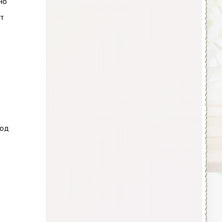
но
ет
иод