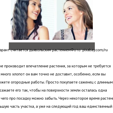
арант считается дьявольским растениемФото: pixabay.com/ru
 не производит впечатление растения, за которым не требуется
 много хлопот он вам точно не доставит, особенно, если вы
ожете огородные работы. Просто покупаете саженец с длинным
сажаете его так, чтобы на поверхности земли осталась одна
е чего про посадку можно забыть. Через некоторое время растен
ьшую часть участка, а уже на следующий год ваш единственный