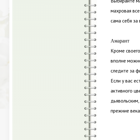
Выбирайте ма
махровая все
сама себя за 
Амарант
Кроме своего
вполне можно
следите за ф
Если у вас ес
активного цв
дьявольским,
прежние века