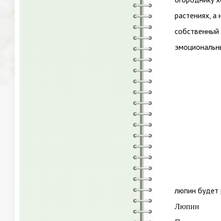
растениях, а
собственный 
эмоциональны
люпин будет 
Люпин