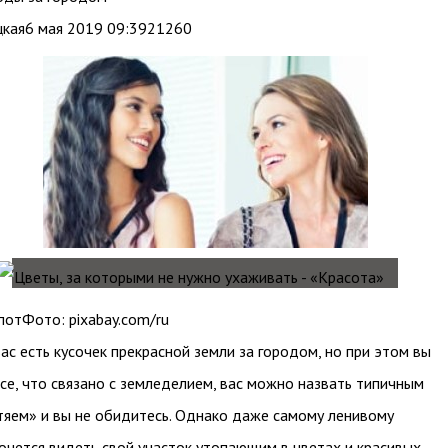
цкая6 мая 2019 09:3921260
потФото: pixabay.com/ru
вас есть кусочек прекрасной земли за городом, но при этом вы
се, что связано с земледелием, вас можно назвать типичным
яем» и вы не обидитесь. Однако даже самому ленивому
очется видеть свой участок утопающим в цветах и красивых