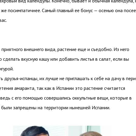
хровый вид календулы. Конечно, бывает и обычная календула, 
 же посимпатичнее. Самый главный ее бонус — осенью она посе
вас.
 приятного внешнего вида, растение еще и съедобно. Из него
 сделать вкусную кашу или добавить листья в салат, если вы
игурой.
ть друзья-испанцы, их лучше не приглашать к себе на дачу в пер
етения амаранта, так как в Испании это растение считается
 ведь с его помощью совершались оккультные вещи, которые в
 были запрещены на территории нынешней Испании.