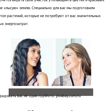
 не «лысую» землю. Специально для вас мы подготовили
топ растений, которые не потребуют от вас значительных
х энергозатрат.
радовать вас не один годФото: pixabay.com/ru