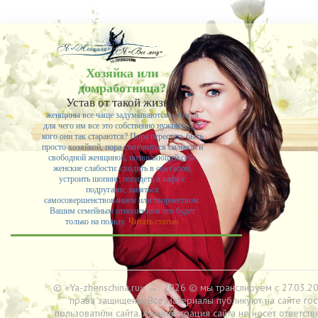
-- Лучшее, что можно сделать с хорошим советом, это пропустить его мимо ушей. Он
никогда не бывает полезен никому, кроме того, кто его дал.
-- Люблю давать советы и очень не люблю, когда их дают мне.
Хозяйка или
домработница?
Устав от такой жизни,
женщины все чаще задумываются о том, а
для чего им все это собственно нужно и для
кого они так стараются? Пора перестать быть
просто хозяйкой, пора становиться сильной и
свободной женщиной, позволяющей себе
женские слабости: сходить в спа салон,
устроить шопинг, посидеть в кафе с
подругами, заняться
самосовершенствованием или творчеством.
Вашим семейным отношениям это будет
только на пользу.
Читать статью
© «Ya-zhenschina.ru»
→
2026
© мы транслируем с 27.03.20
права защищены. Все материалы публикуют на сайте гос
пользоватили сайта. Администрация сайта не несет ответств