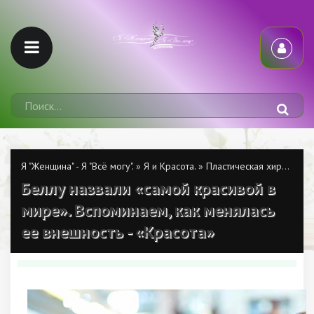
Я "Женщина" - Я "Всё могу".
»
Я и Красота.
»
Пластическая хирургия
»
Беллу назвали «самой красивой в
мире». Вспоминаем, как менялась
ее внешность - «Красота»