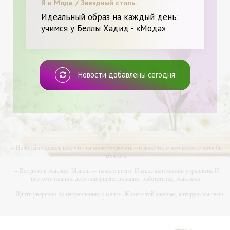
Я и Мода. / Звездный стиль.
Идеальный образ на каждый день:
учимся у Беллы Хадид - «Мода»
Новости добавлены сегодня
-- Начинайте делать все, что вы можете сделать – и даже то, о чем можете хотя бы
мечтать.
-- Все дело в мыслях. Мысль — начало всего. И мыслями можно управлять. И
поэтому главное дело совершенствования: работать над мыслями.
-- Идите уверенно по направлению к мечте. Живите той жизнью, которую вы сами
себе придумали.
-- Самое большое богатство — это ум. Самая большая нищета — глупость. Из всех
страхов самый пугающий — самолюбование.