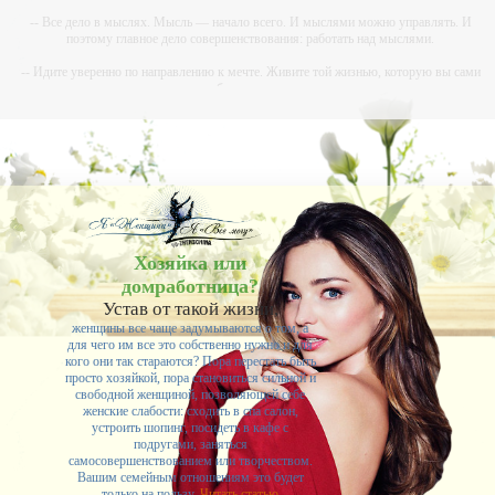
-- Все дело в мыслях. Мысль — начало всего. И мыслями можно управлять. И
поэтому главное дело совершенствования: работать над мыслями.
-- Идите уверенно по направлению к мечте. Живите той жизнью, которую вы сами
себе придумали.
-- Самое большое богатство — это ум. Самая большая нищета — глупость. Из всех
страхов самый пугающий — самолюбование.
-- Лучшее, что можно сделать с хорошим советом, это пропустить его мимо ушей. Он
никогда не бывает полезен никому, кроме того, кто его дал.
-- Люблю давать советы и очень не люблю, когда их дают мне.
Хозяйка или
домработница?
Устав от такой жизни,
женщины все чаще задумываются о том, а
для чего им все это собственно нужно и для
кого они так стараются? Пора перестать быть
просто хозяйкой, пора становиться сильной и
свободной женщиной, позволяющей себе
женские слабости: сходить в спа салон,
устроить шопинг, посидеть в кафе с
подругами, заняться
самосовершенствованием или творчеством.
Вашим семейным отношениям это будет
только на пользу.
Читать статью