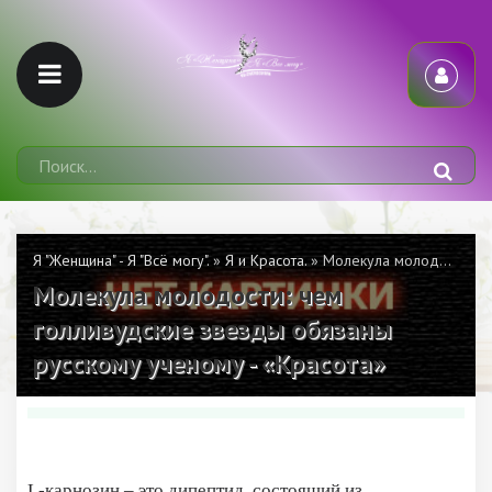
Я "Женщина" - Я "Всё могу".
»
Я и Красота.
» Молекула молодости: чем голливудские звезды обязаны русскому ученому - «Красота»
Молекула молодости: чем
голливудские звезды обязаны
русскому ученому - «Красота»
L-карнозин – это дипептид, состоящий из