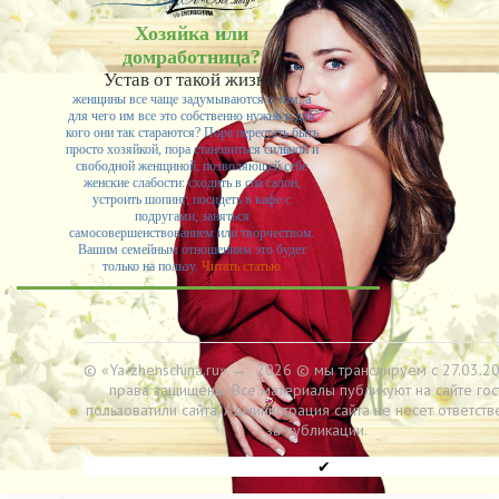
Хозяйка или
домработница?
Устав от такой жизни,
женщины все чаще задумываются о том, а
для чего им все это собственно нужно и для
кого они так стараются? Пора перестать быть
просто хозяйкой, пора становиться сильной и
свободной женщиной, позволяющей себе
женские слабости: сходить в спа салон,
устроить шопинг, посидеть в кафе с
подругами, заняться
самосовершенствованием или творчеством.
Вашим семейным отношениям это будет
только на пользу.
Читать статью
© «Ya-zhenschina.ru»
→
2026
© мы транслируем с 27.03.20
права защищены. Все материалы публикуют на сайте гос
пользоватили сайта. Администрация сайта не несет ответств
за публикации.
✔