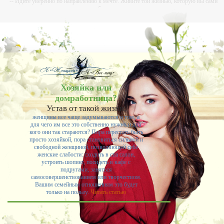
-- Идите уверенно по направлению к мечте. Живите той жизнью, которую вы сами
себе придумали.
-- Самое большое богатство — это ум. Самая большая нищета — глупость. Из всех
страхов самый пугающий — самолюбование.
-- Лучшее, что можно сделать с хорошим советом, это пропустить его мимо ушей. Он
никогда не бывает полезен никому, кроме того, кто его дал.
-- Люблю давать советы и очень не люблю, когда их дают мне.
Хозяйка или
домработница?
Устав от такой жизни,
женщины все чаще задумываются о том, а
для чего им все это собственно нужно и для
кого они так стараются? Пора перестать быть
просто хозяйкой, пора становиться сильной и
свободной женщиной, позволяющей себе
женские слабости: сходить в спа салон,
устроить шопинг, посидеть в кафе с
подругами, заняться
самосовершенствованием или творчеством.
Вашим семейным отношениям это будет
только на пользу.
Читать статью