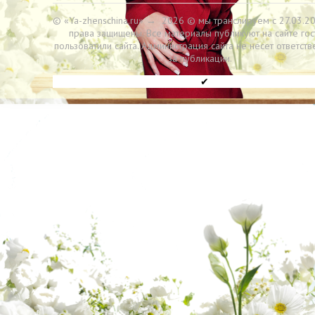
© «Ya-zhenschina.ru»
→
2026
© мы транслируем с 27.03.20
права защищены. Все материалы публикуют на сайте гос
пользоватили сайта. Администрация сайта не несет ответств
за публикации.
✔