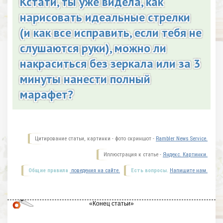
Кстати, ты уже видела, как
нарисовать идеальные стрелки
(и как все исправить, если тебя не
слушаются руки), можно ли
накраситься без зеркала или за 3
минуты нанести полный
марафет?
Цитирование статьи, картинки - фото скриншот -
Rambler News Service.
Иллюстрация к статье -
Яндекс. Картинки.
Общие правила
поведения на сайте.
Есть вопросы.
Напишите нам.