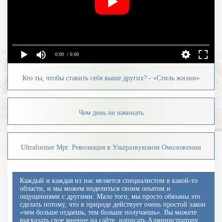
0:00
/ 0:00
Кто ты, чтобы ставить себя выше других? - «Стиль жизни»
Чем день не начинать
Ultraformer Mpt: Революция в Ультразвуковом Омоложении
Каждый и каждая из нас является специалистом в какой-то
области, и мы можем поделиться своим опытом и
ощущениями с другими. Мало того, мы просто обязаны это
сделать потому, что в природе действует очень простой закон
«чем больше отдаешь, тем больше получаешь». Вы можете
высказать свое мнение на сайте, написать Администратору