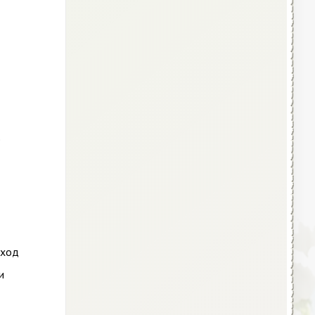
е
дход
и