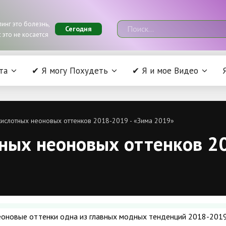
инг это болезнь,
Сегодня
 это не косается
та
✔ Я могу Похудеть
✔ Я и мое Видео
ислотных неоновых оттенков 2018-2019 - «Зима 2019»
ных неоновых оттенков 20
еоновые оттенки одна из главных модных тенденций 2018-201