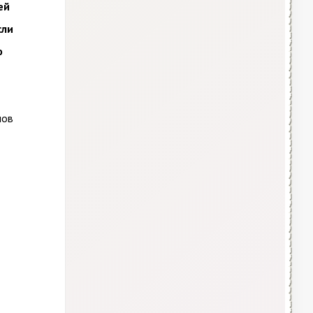
ей
сли
ю
нов