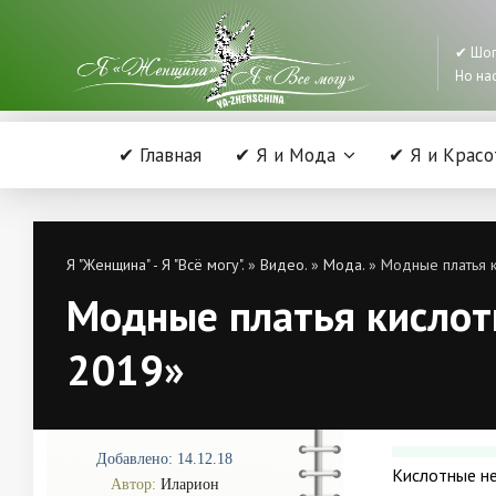
✔ Шоп
Но нас
✔ Главная
✔ Я и Мода
✔ Я и Красо
Я "Женщина" - Я "Всё могу".
»
Видео.
»
Мода.
» Модные платья к
Модные платья кислот
2019»
Добавлено: 14.12.18
Кислотные н
Автор:
Иларион