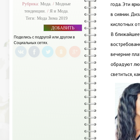
года. Эти яр
Рубрика:
Мода.
/
Модные
тенденции.
/
Я и Мода.
в сиянии. Ди
Теги:
Мода Зима 2019
кислотных от
ДОБАВИТЬ
БАННЕР
В ближайшее 
Поделись с подругой или другом в
Социальных сетях.
востребованн
вечерние пла
обрадуют люб
светиться, ка