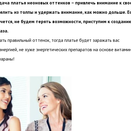
дача платья неоновых оттенков – привлечь внимание к сво
делить из толпы и удержать внимание, как можно дольше. Е
очется, не будем терять возможности, приступим к создани
аза.
ать правильный оттенок, тогда платье будет заражать вас
энергией, не хуже энергетических препаратов на основе витами
уараны!