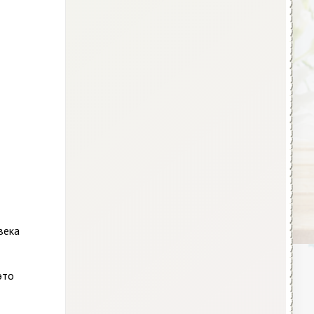
века
это