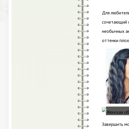
Для любитель
сочетающий с
необычных ак
оттенки плох
Завершить м