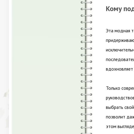
Кому по
Эта модная т
придерживают
исключительн
последовател
вдохновляет 
Только совре
руководствов
выбрать свой
позволит даж
этом выгляде