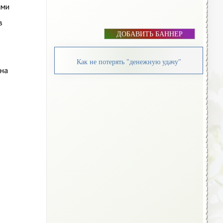
ами
в
ДОБАВИТЬ БАННЕР
Как не потерять "денежную удачу"
 на