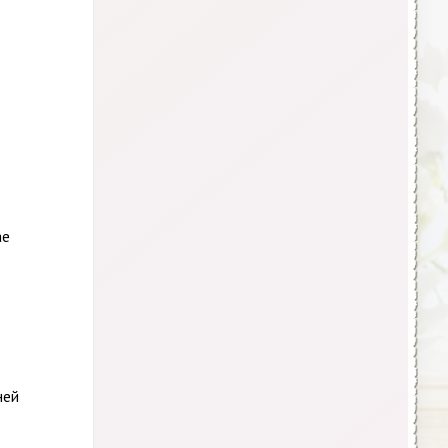
ае
ней