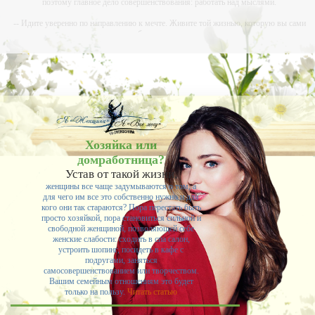
поэтому главное дело совершенствования: работать над мыслями.
-- Идите уверенно по направлению к мечте. Живите той жизнью, которую вы сами
себе придумали.
-- Самое большое богатство — это ум. Самая большая нищета — глупость. Из всех
страхов самый пугающий — самолюбование.
-- Лучшее, что можно сделать с хорошим советом, это пропустить его мимо ушей. Он
никогда не бывает полезен никому, кроме того, кто его дал.
-- Люблю давать советы и очень не люблю, когда их дают мне.
Хозяйка или
домработница?
Устав от такой жизни,
женщины все чаще задумываются о том, а
для чего им все это собственно нужно и для
кого они так стараются? Пора перестать быть
просто хозяйкой, пора становиться сильной и
свободной женщиной, позволяющей себе
женские слабости: сходить в спа салон,
устроить шопинг, посидеть в кафе с
подругами, заняться
самосовершенствованием или творчеством.
Вашим семейным отношениям это будет
только на пользу.
Читать статью