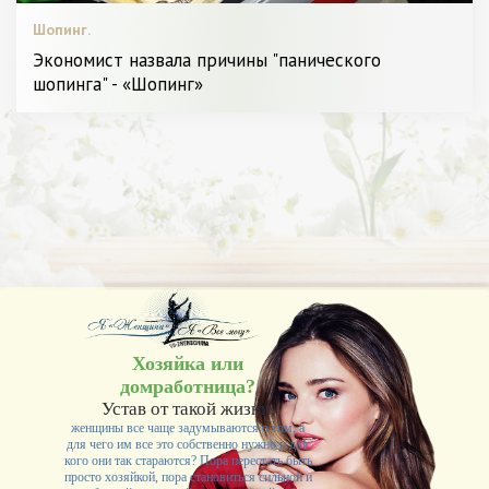
Шопинг.
Экономист назвала причины "панического
шопинга" - «Шопинг»
Хозяйка или
домработница?
Устав от такой жизни,
женщины все чаще задумываются о том, а
для чего им все это собственно нужно и для
кого они так стараются? Пора перестать быть
просто хозяйкой, пора становиться сильной и