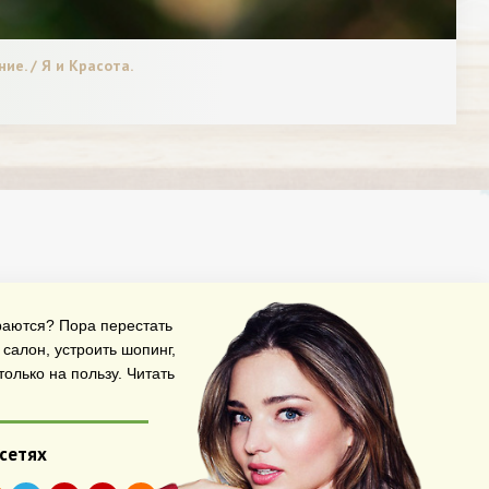
ие. / Я и Красота.
араются? Пора перестать
салон, устроить шопинг,
олько на пользу.
Читать
 сетях