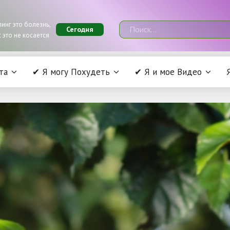
инг это болезнь,
Сегодня
 это не косается
та
✔ Я могу Похудеть
✔ Я и мое Видео