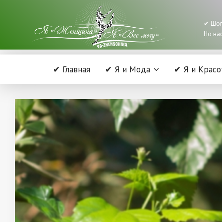
✔ Шоп
Но нас
✔ Главная
✔ Я и Мода
✔ Я и Красо