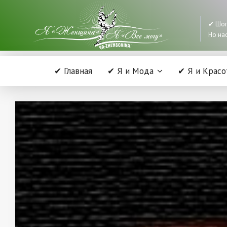
✔ Шоп
Но нас
✔ Главная
✔ Я и Мода
✔ Я и Красо