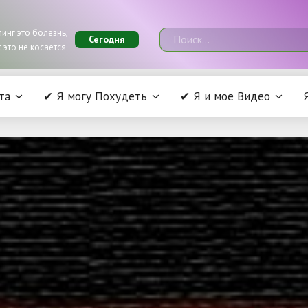
инг это болезнь,
Сегодня
 это не косается
та
✔ Я могу Похудеть
✔ Я и мое Видео