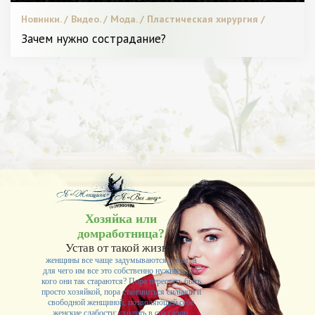
Новинки. / Видео. / Мода. / Пластическая хирургия /
Битва стилистов. / С чем носить. / Я Женщина - Разное
Зачем нужно сострадание?
Хозяйка или
домработница?
Устав от такой жизни,
женщины все чаще задумываются о том, а
для чего им все это собственно нужно и для
кого они так стараются? Пора перестать быть
просто хозяйкой, пора становиться сильной и
свободной женщиной, позволяющей себе
женские слабости: сходить в спа салон,