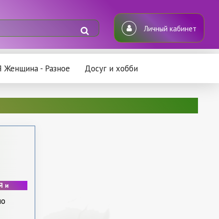
Личный кабинет
Я Женщина - Разное
Досуг и хобби
Л
Я и
ло