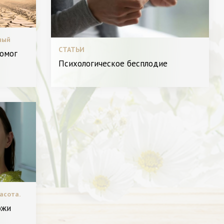
ный
СТАТЬИ
помог
Психологическое бесплодие
асота.
ожи