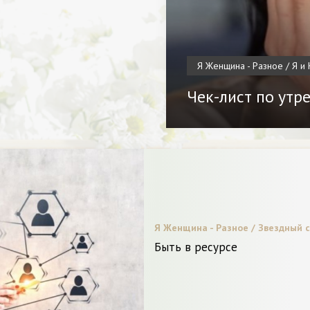
Я Женщина - Разное / Я и 
Чек-лист по утр
Я Женщина - Разное / Звездный с
Пластическая хирургия / Новинки.
Быть в ресурсе
Видео.