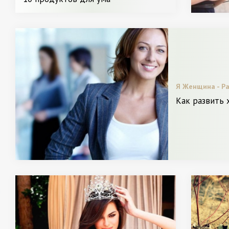
Меняем образ. / Видео. / Диета и
питание.
Я Женщина - Ра
Звездный стиль.
Как развить 
Видео. / Мода. 