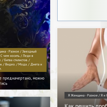
ина - Разное / Звездный
/ С чем носить. / Леди в
 / Битва стилистов. /
. / Видео. / Мода. / Диета и
е.
се предначертано, можно
тись
Я Женщина - Разное / Я и 
Как решить про