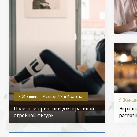
Я Женщина - Разное / Я и Красота.
Я Женщин
/ Битва 
Полезные привычки для красивой
Экранна
/ Мода. 
стройной фигуры
распоз
хобби.