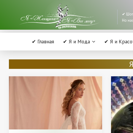
✔ Шоп
Но нас
✔ Главная
✔ Я и Мода
✔ Я и Красо