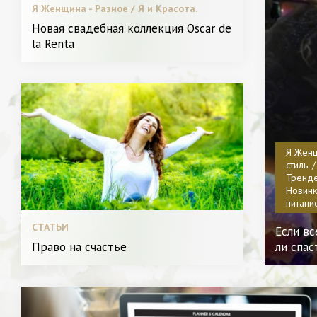
Я Женщина - Разное / Я и Красота.
Новая свадебная коллекция Oscar de
la Renta
Я Женщ
стиль. 
Тренде.
Новинки
питани
СТАТЬИ
Если в
Право на счастье
ли спас