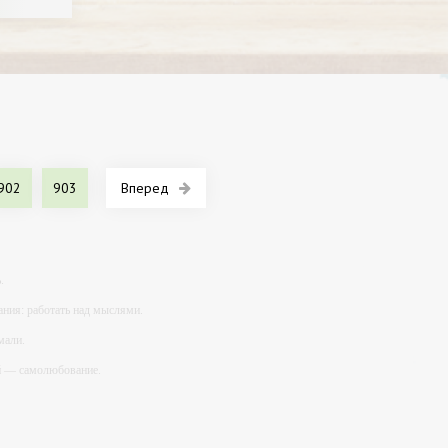
902
903
Вперед
.
ния: работать над мыслями.
мали.
ий — самолюбование.
у, кроме того, кто его дал.