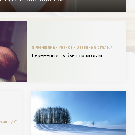
Я Женщина - Разное / Звездный стиль. /
Пластическая хирургия / Новинки. / Видео.
Беременность бьет по мозгам
иль. / С
гия /