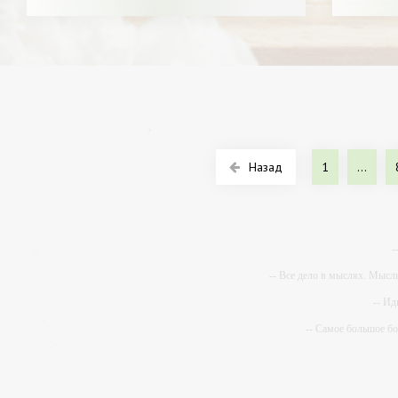
Назад
1
...
-
-- Все дело в мыслях. Мысл
-- Ид
-- Самое большое б
-- Лучшее, что можно сделат