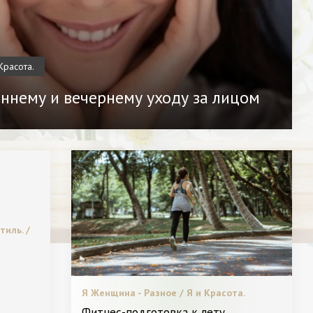
Красота.
еннему и вечернему уходу за лицом
тиль. /
 /
Я Женщина - Разное / Я и Красота.
Фитнес-подготовка к лету