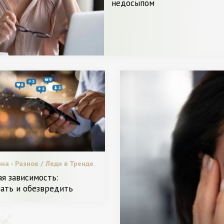
недосыпом
а - Разное / Леди в Тренде.
стилистов. / Новинки. / Видео.
я зависимость:
/ Диета и питание. / Досуг и
нать и обезвредить