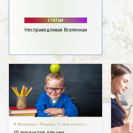
СТАТЬИ
Несправедливая Вселенная
Я Женщина - Разное / С чем носить. /
Пластическая хирургия / Новинки. /
10 продуктов для ума