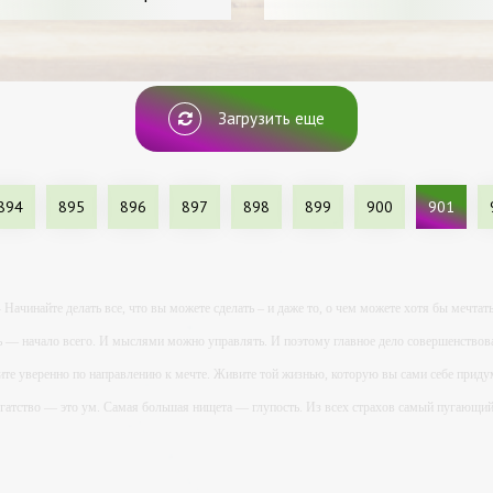
Загрузить еще
894
895
896
897
898
899
900
901
- Начинайте делать все, что вы можете сделать – и даже то, о чем можете хотя бы мечтать
ь — начало всего. И мыслями можно управлять. И поэтому главное дело совершенствова
ите уверенно по направлению к мечте. Живите той жизнью, которую вы сами себе приду
огатство — это ум. Самая большая нищета — глупость. Из всех страхов самый пугающ
ь с хорошим советом, это пропустить его мимо ушей. Он никогда не бывает полезен ником
-- Люблю давать советы и очень не люблю, когда их дают мне.