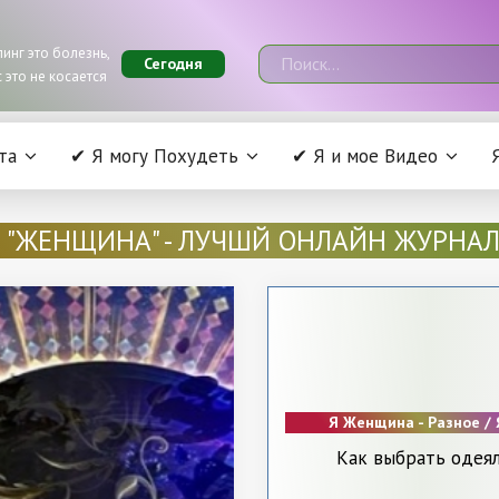
инг это болезнь,
Сегодня
 это не косается
та
✔ Я могу Похудеть
✔ Я и мое Видео
Я "ЖЕНЩИНА" - ЛУЧШЙ ОНЛАЙН ЖУРНА
Я Женщина - Разное / 
Красота.
Как выбрать одея